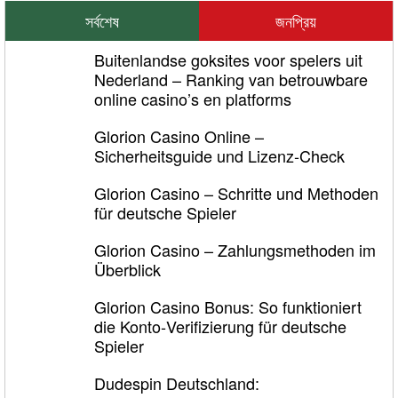
সর্বশেষ
জনপ্রিয়
Buitenlandse goksites voor spelers uit
Nederland – Ranking van betrouwbare
online casino’s en platforms
Glorion Casino Online –
Sicherheitsguide und Lizenz‑Check
Glorion Casino – Schritte und Methoden
für deutsche Spieler
Glorion Casino – Zahlungsmethoden im
Überblick
Glorion Casino Bonus: So funktioniert
die Konto‑Verifizierung für deutsche
Spieler
Dudespin Deutschland: