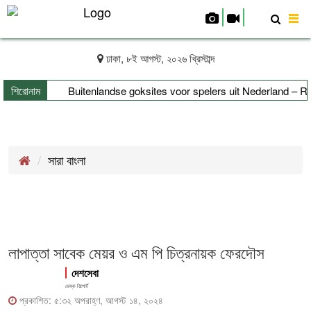
To
nav
ঢাকা, ৮ই আগস্ট, ২০২৬ খ্রিস্টাব্দ
শিরোনাম
Buitenlandse goksites voor spelers uit Nederland – Ra
সারা বাংলা
লাপাত্তা সাবেক মেয়র ও এম পি চিত্রনায়ক ফেরদৌস
দেশসেবা
ডেস্ক রিপোর্ট
প্রকাশিত: ৫:৩২ অপরাহ্ণ, আগস্ট ১৪, ২০২৪