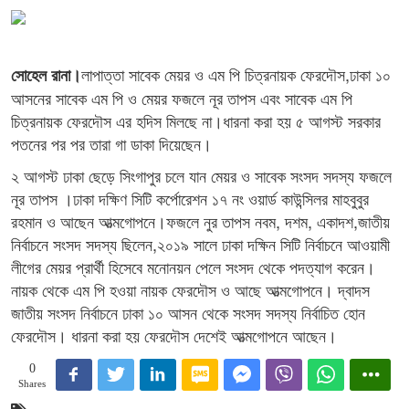
লাপাত্তা সাবেক মেয়র ও এম পি চিত্রনায়ক ফেরদৌস,ঢাকা ১০
সোহেল রানা।
আসনের সাবেক এম পি ও মেয়র ফজলে নূর তাপস এবং সাবেক এম পি
চিত্রনায়ক ফেরদৌস এর হদিস মিলছে না।ধারনা করা হয় ৫ আগস্ট সরকার
পতনের পর পর তারা গা ডাকা দিয়েছেন।
২ আগস্ট ঢাকা ছেড়ে সিংগাপুর চলে যান মেয়র ও সাবেক সংসদ সদস্য ফজলে
নূর তাপস ।ঢাকা দক্ষিণ সিটি কর্পোরেশন ১৭ নং ওয়ার্ড কাউন্সিলর মাহবুবুর
রহমান ও আছেন আত্মগোপনে।ফজলে নুর তাপস নবম, দশম, একাদশ,জাতীয়
নির্বাচনে সংসদ সদস্য ছিলেন,২০১৯ সালে ঢাকা দক্ষিন সিটি নির্বাচনে আওয়ামী
লীগের মেয়র প্রার্থী হিসেবে মনোনয়ন পেলে সংসদ থেকে পদত্যাগ করেন।
নায়ক থেকে এম পি হওয়া নায়ক ফেরদৌস ও আছে আত্মগোপনে। দ্বাদস
জাতীয় সংসদ নির্বাচনে ঢাকা ১০ আসন থেকে সংসদ সদস্য নির্বাচিত হোন
ফেরদৌস। ধারনা করা হয় ফেরদৌস দেশেই আত্মগোপনে আছেন।
0
Shares