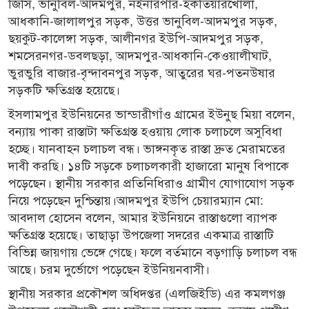
জিসি, ভানুবিল-আদমপুর, নইনারপার-হকতিয়ারখোলা,
আধকানি-জালালপুর সড়ক, উত্তর ভানুবিল-আদমপুর সড়ক,
ছয়কুট-কালেঙ্গা সড়ক, আলীনগর ইউপি-আদমপুর সড়ক,
শমসেরনগর-ডবলছড়া, আদমপুর-আধকানি-কেওয়ালীঘাট,
ভুরভুরি বাজার-বৃন্দাবনপুর সড়ক, আতুরের ঘর-পতনউষার
সড়কটি ক্ষতিগ্রস্ত হয়েছে।
ইসলামপুর ইউনিয়নের ভান্ডারীগাঁও গ্রামের ইউনুছ মিয়া বলেন,
বন্যায় পাকা রাস্তাটা ক্ষতিগ্রস্ত হওয়ায় লোক চলাচলে অসুবিধা
হচ্ছে। যানবাহন চলাচল বন্ধ। ভাঙ্গনকৃত রাস্তা দ্রুত মেরামতের
দাবী করছি। ১৪টি সড়কে চলাচলকারী হাজারো মানুষ বিপাকে
পড়েছেন। স্থানীয় সরকার প্রতিনিধিরাও গ্রামীণ যোগাযোগ সড়ক
নিয়ে পড়েছেন দুশ্চিন্তায়।আদমপুর ইউপি চেয়ারম্যান মো:
আবদাল হোসেন বলেন, আমার ইউনিয়নে রাস্তাগুলো ব্যাপক
ক্ষতিগ্রস্ত হয়েছে। তাছাড়া উপজেলা সদরের একমাত্র রাস্তাটি
বিভিন্ন জায়গায় ভেঙ্গে গেছে। ফলে বর্তমানে বড়গাড়ি চলাচল বন্ধ
আছে। চরম দুর্ভোগে পড়েছেন ইউনিয়নবাসী।
স্থানীয় সরকার প্রকৌশল অধিদপ্তর (এলজিইডি) এর কমলগঞ্জ