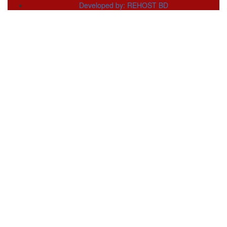
Developed by: REHOST BD