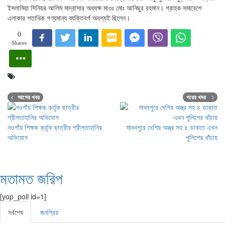
ইসলামিয়া সিনিয়র আলিম মাদ্রাসার অধ্যক্ষ মাওঃ মোঃ আনিছুর রহমান। গ্রাহক সমাবেশে
এলাকার শতাধিক গণ্যমান্য ব্যক্তিবর্গ অবশ্যই ছিলেন।
0
Shares
আগের খবর
পরের খবর
নওগাঁয় শিক্ষক কর্তৃক ছাত্রীর শ্রীলতাহানির
মাধবপুরে দেশিয় অস্ত্র সহ ৪ ডাকাত এখন
অভিযোগ
পুলিশের খাঁচায়
মতামত জরিপ
[yop_poll id=1]
সর্বশেষ
জনপ্রিয়