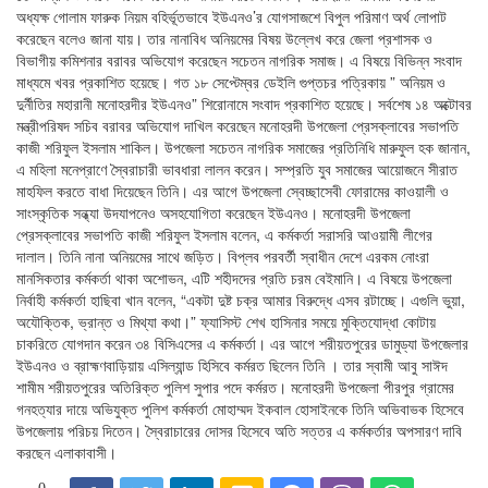
অধ্যক্ষ গোলাম ফারুক নিয়ম বহির্ভূতভাবে ইউএনও’র যোগসাজশে বিপুল পরিমাণ অর্থ লোপাট
করেছেন বলেও জানা যায়। তার নানাবিধ অনিয়মের বিষয় উল্লেখ করে জেলা প্রশাসক ও
বিভাগীয় কমিশনার বরাবর অভিযোগ করেছেন সচেতন নাগরিক সমাজ। এ বিষয়ে বিভিন্ন সংবাদ
মাধ্যমে খবর প্রকাশিত হয়েছে। গত ১৮ সেপ্টেম্বর ডেইলি গুপ্তচর পত্রিকায় ” অনিয়ম ও
দুর্নীতির মহারানী মনোহরদীর ইউএনও” শিরোনামে সংবাদ প্রকাশিত হয়েছে। সর্বশেষ ১৪ অক্টোবর
মন্ত্রীপরিষদ সচিব বরাবর অভিযোগ দাখিল করেছেন মনোহরদী উপজেলা প্রেসক্লাবের সভাপতি
কাজী শরিফুল ইসলাম শাকিল। উপজেলা সচেতন নাগরিক সমাজের প্রতিনিধি মারুফুল হক জানান,
এ মহিলা মনেপ্রাণে স্বৈরাচারী ভাবধারা লালন করেন। সম্প্রতি যুব সমাজের আয়োজনে সীরাত
মাহফিল করতে বাধা দিয়েছেন তিনি। এর আগে উপজেলা স্বেচ্ছাসেবী ফোরামের কাওয়ালী ও
সাংস্কৃতিক সন্ধ্যা উদযাপনেও অসহযোগিতা করেছেন ইউএনও। মনোহরদী উপজেলা
প্রেসক্লাবের সভাপতি কাজী শরিফুল ইসলাম বলেন, এ কর্মকর্তা সরাসরি আওয়ামী লীগের
দালাল। তিনি নানা অনিয়মের সাথে জড়িত। বিপ্লব পরবর্তী স্বাধীন দেশে এরকম নোংরা
মানসিকতার কর্মকর্তা থাকা অশোভন, এটি শহীদদের প্রতি চরম বেইমানি। এ বিষয়ে উপজেলা
নির্বাহী কর্মকর্তা হাছিবা খান বলেন, “একটা দুষ্ট চক্র আমার বিরুদ্ধে এসব রটাচ্ছে। এগুলি ভুয়া,
অযৌক্তিক, ভ্রান্ত ও মিথ্যা কথা।” ফ্যাসিস্ট শেখ হাসিনার সময়ে মুক্তিযোদ্ধা কোটায়
চাকরিতে যোগদান করেন ৩৪ বিসিএসের এ কর্মকর্তা। এর আগে শরীয়তপুরের ডামুড্যা উপজেলার
ইউএনও ও ব্রাহ্মণবাড়িয়ায় এসিল্যান্ড হিসিবে কর্মরত ছিলেন তিনি । তার স্বামী আবু সাঈদ
শামীম শরীয়তপুরের অতিরিক্ত পুলিশ সুপার পদে কর্মরত। মনোহরদী উপজেলা পীরপুর গ্রামের
গনহত্যার দায়ে অভিযুক্ত পুলিশ কর্মকর্তা মোহাম্মদ ইকবাল হোসাইনকে তিনি অভিবাভক হিসেবে
উপজেলায় পরিচয় দিতেন। স্বৈরাচারের দোসর হিসেবে অতি সত্তর এ কর্মকর্তার অপসারণ দাবি
করছেন এলাকাবাসী।