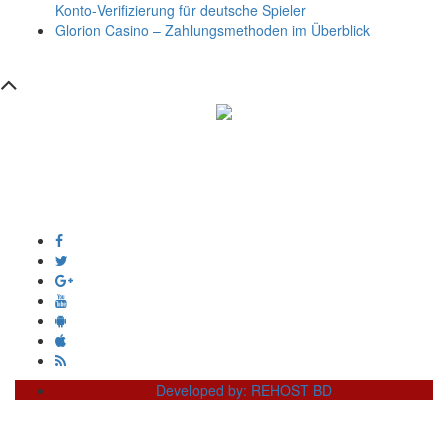
Konto‑Verifizierung für deutsche Spieler
Glorion Casino – Zahlungsmethoden im Überblick
সম্পাদক ও প্রকাশক :
এইচ এম ওবায়দুল হক
দূর্গাপুর , দিঘীরপার , কুমিল্লা ৩৫০০ ।
+8809610978010
info@dainikdeshseba.com
Developed by: REHOST BD