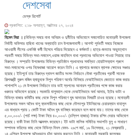
দেশসেবা
ডেস্ক রিপোর্ট
প্রকাশিত: ২:৩৮ অপরাহ্ণ, অক্টোবর ২৭, ২০২৪
হিমেল মিয়া ।।
বিভিন্ন সময়ে নানা অনিয়ম ও দুর্নীতির অভিযোগে সমালোচিত মনোহরদী উপজেলা
নির্বাহী অফিসার হাছিবা খানের অব্যাহতি চান উপজেলাবাসী। আগস্ট পূর্ববর্তী সময়ে নিজেকে
আওয়ামী লীগের একনিষ্ঠ কর্মী হিসেবে পরিচয় দিয়েছেন এ কর্মকর্তা। ছাত্র-জনতার অভ্যুত্থান
পরবর্তী সময়ে বিভিন্ন সভা-সমাবেশ,ওয়াজ মাহফিলে বাধা প্রদানের অভিযোগ পাওয়া গিয়াছে তার
বিরুদ্ধে । সম্প্রতি উপজেলার বিভিন্ন প্রতিষ্ঠান প্রধানদের সমন্বিত হোয়াটসঅ্যাপ গ্রুপে
সভা-সমাবেশের ওপর নিষেধাজ্ঞা আরোপ করেন তিনি। এ ব্যাপারে জনমনে ব্যাপক ক্ষোভের সঞ্চার
হয়েছে। ইতিপূর্বে তার বিরুদ্ধে দ্বাদশ জাতীয় সংসদ নির্বাচনে নৌকা প্রতীকের প্রার্থী সাবেক
শিল্পমন্ত্রী নুরুল মজিদ হুমায়ুনকে বিপুল পরিমাণ অর্থের বিনিময়ে বেআইনিভাবে জেতাতে কাজ করার
পাশাপাশি ২১ মে উপজেলা নির্বাচনে তার ভাই স্বপনের আনারস প্রতীকের পক্ষে কাজ করার
গুরুতর অভিযোগ রয়েছে। সরকারি বালুমহাল থেকে বেআইনিভাবে অর্থ আদায়, ইটের ভাটা ও
বিভিন্ন বাজার কমিটির কাছ থেকে বিপুল পরিমাণে ঘুষ আদায়ের বিষয়টি চাওর হয়েছে। মনোহরদী
উপজেলার সকল অবৈধ বালু ব্যবসায়ীদের কাছ থেকে দৌলতপুর ইউনিয়নের চেয়ারম্যান বাহালুল
এর মাধ্যমে প্রায় ১ কোটি টাকা অবৈধ ঘুষ বানিজ্য করেছেন বলে জানা যায়। তাদের কাছ থেকে
৫,০০,০০০/- (পাচঁ লক্ষ) টাকা নিয়ে ৪০,০০০/- (চল্লিশ হাজার) টাকার রশিদ দেয়ার অভিযোগ
রয়েছে। বাকী টাকা তিনি আত্মসাৎ করেছেন। ইট ভাটা মালিক সমিতির সভাপতি বুলু ও সাধারণ
সম্পাদক ফরিদের কাছ থেকে বিভিন্ন দিবস যেমন- ২৬শে মার্চ, ১৬ ডিসেম্বর, ২১ ফেব্রুয়ারি ,
১৪ এপ্রিল উপলক্ষে অবৈধভাবে চাঁদা আদায় করতেন তিনি । মনোহরদী সরকারি কলেজের