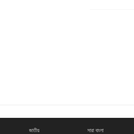
জাতীয়
সারা বাংলা