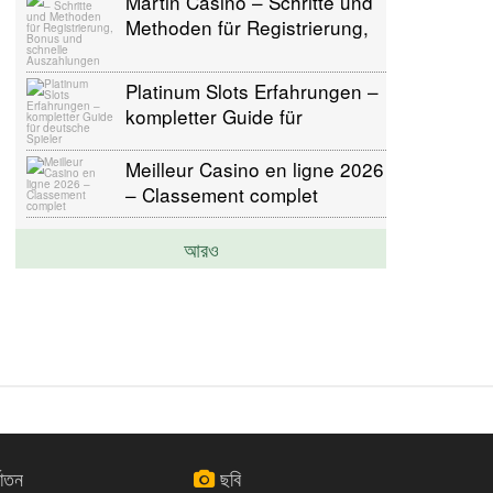
Martin Casino – Schritte und
Methoden für Registrierung,
Bonus und schnelle
Auszahlungen
Platinum Slots Erfahrungen –
kompletter Guide für
deutsche Spieler
Meilleur Casino en ligne 2026
– Classement complet
আরও
্যাতন
ছবি