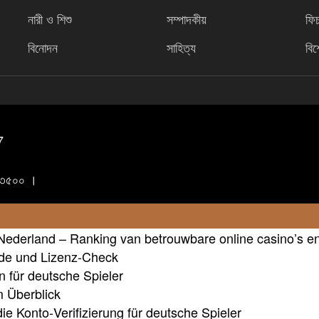
নারী ও শিশু
সম্পাদকীয়
ফিচ
বিনোদন
সাহিত্য
বিশ
7
লা ৩৫০০ ।
 Nederland – Ranking van betrouwbare online casino’s en
ide und Lizenz‑Check
 für deutsche Spieler
 Überblick
ie Konto‑Verifizierung für deutsche Spieler