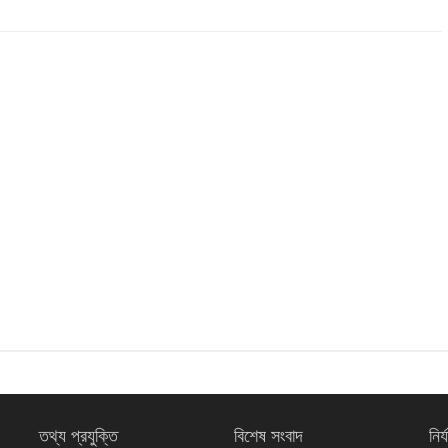
তথ্য প্রযুক্তি
বিশেষ সংবাদ
নির