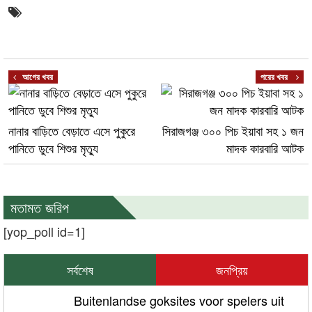
আগের খবর
পরের খবর
নানার বাড়িতে বেড়াতে এসে পুকুরে
সিরাজগঞ্জ ৩০০ পিচ ইয়াবা সহ ১ জন
পানিতে ডুবে শিশুর মৃত্যু
মাদক কারবারি আটক
মতামত জরিপ
[yop_poll id=1]
সর্বশেষ
জনপ্রিয়
Buitenlandse goksites voor spelers uit