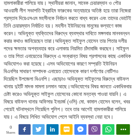
হামলাকারীরা পালিয়ে যায়। স্থানীয়রা জানান, সাবেক চেয়ারম্যান ও পৌর
আওয়ামী লীগ সভাপতি ইব্রাহিম ফারুকের অত্যাচারে অতিষ্ঠ হয়ে তারা নিজেরা
প্রস্তাব দিয়েএসএম মহসীনকে নির্বাচন করতে বাধ্য করেন এবং তাদের ভোটেই
তিনি চেয়ারম্যান নির্বাচিত হয়। মহসীন ইউনিয়নের মানুষের কল্যাণে কাজ
করেন। অভিযুক্ত ব্যক্তিদের বিরুদ্ধে ব্যবস্থার দাবিতে মঙ্গলবার মানববন্ধন
করার কথাও জানিয়েছেন তারা।অভিযুক্ত সাইফুল হোসেন তার পিতার দলীয়
পদের ক্ষমতার অপব্যবহার করে এলাকায় নিয়মিত চাঁদাবাজি করছেন। সাইফুল
ও তার পিতা এনায়েতের বিরুদ্ধে এ সংক্রান্ত বিষয় প্রশাসনের কাছে একাধিক
অভিযোগও করা হয়েছে। এসব অভিযোগের কারণে সম্প্রতি ইউনিয়ন
বিএনপির সাধারণ সম্পাদক এনায়েত হোসেনকে কারণ দর্শাণোর নোটিশও
দিয়েছিল উপজেলা বিএনপি। এছাড়াও অভিযুক্ত সাইফুলের বিরুদ্ধে বাউফল
থানায় দুইটি মাদক মামলা চলমান আছে।অভিযোগের বিষয় জানতে একাধিকবার
চেষ্টা করেও অভিযুক্ত সাইফুল হোসেনের কোনো মন্তব্য পাওয়া যায়নি। এ
বিষয়ে বাউফল থানার অফিসার ইনচার্জ (ওসি) মো. কামাল হোসেন বলেন, খবর
পেয়েই ঘটনাস্থলে গিয়েছিল পুলিশ। তবে তার আগেই হামলাকারীরা পালিয়ে
যায়। এ বিষয়ে লিখিত অভিযোগ পেলে আইনি ব্যবস্থা নেয়া হবে।
0
Shares