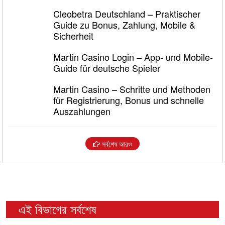
Cleobetra Deutschland – Praktischer
Guide zu Bonus, Zahlung, Mobile &
Sicherheit
Martin Casino Login – App- und Mobile-
Guide für deutsche Spieler
Martin Casino – Schritte und Methoden
für Registrierung, Bonus und schnelle
Auszahlungen
সর্বশেষ আরও
এই বিভাগের সর্বশেষ