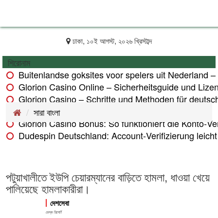
ঢাকা, ১০ই আগস্ট, ২০২৬ খ্রিস্টাব্দ
শিরোনাম
Buitenlandse goksites voor spelers uit Nederland –
Glorion Casino Online – Sicherheitsguide und Lize
Glorion Casino – Schritte und Methoden für deutsch
Glorion Casino – Zahlungsmethoden im Überblick
সারা বাংলা
Glorion Casino Bonus: So funktioniert die Konto‑Veri
Dudespin Deutschland: Account‑Verifizierung leicht 
পটুয়াখালীতে ইউপি চেয়ারম্যানের বাড়িতে হামলা, ধাওয়া খেয়ে
পালিয়েছে হামলাকারীরা।
দেশসেবা
ডেস্ক রিপোর্ট