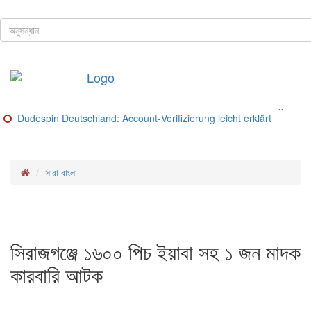
ঢাকা, ৬ই আগস্ট, ২০২৬ খ্রিস্টাব্দ
শিরোনাম
Buitenlandse goksites voor spelers uit Nederland – Ranking van be
Glorion Casino Online – Sicherheitsguide und Lizenz‑Check
Glorion Casino – Schritte und Methoden für deutsche Spieler
Glorion Casino – Zahlungsmethoden im Überblick
Glorion Casino Bonus: So funktioniert die Konto‑Verifizierung für d
Dudespin Deutschland: Account‑Verifizierung leicht erklärt
সারা বাংলা
সিরাজগঞ্জে ১৬০০ পিচ ইয়াবা সহ ১ জন মাদক
কারবারি আটক