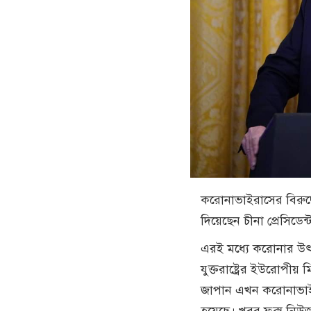
করোনাভাইরাসের বিরুদ্ধে 
দিয়েছেন চীনা প্রেসিডেন
এরই মধ্যে করোনার উৎপত
যুক্তরাষ্ট্রের ইউরোপীয় 
জাপান এখন করোনাভাইরাস
হয়েছে। খবর ফক্স নিউজ