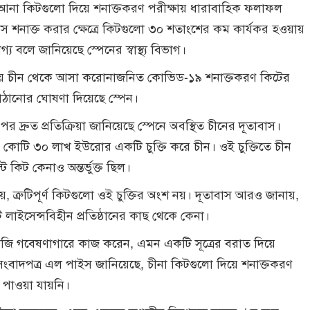
 আনা কিটগুলো দিয়ে শনাক্তকরণ পরীক্ষায় ধারাবাহিক ফলাফল
াস শনাক্ত করার ক্ষেত্রে কিটগুলো ৩০ শতাংশের কম কার্যকর হওয়ায়
য বলে জানিয়েছে স্পেনের স্বাস্থ্য বিভাগ।
য়ায় চীন থেকে আসা করোনাজনিত কোভিড-১৯ শনাক্তকরণ কিটের
াঠানোর ঘোষণা দিয়েছে স্পেন।
দ্রুত প্রতিক্রিয়া জানিয়েছে স্পেনে অবস্থিত চীনের দূতাবাস।
ে ৪২ কোটি ৩০ লাখ ইউরোর একটি চুক্তি করে চীন। ওই চুক্তিতে চীন
 কিট কেনাও অন্তর্ভুক্ত ছিল।
নায়, ত্রুটিপূর্ণ কিটগুলো ওই চুক্তির অংশ নয়। দূতাবাস আরও জানায়,
টি লাইসেন্সবিহীন প্রতিষ্ঠানের কাছ থেকে কেনা।
োলজি গবেষণাগারে কাজ করেন, এমন একটি সূত্রের বরাত দিয়ে
নিশ সংবাদপত্র এল পাইস জানিয়েছে, চীনা কিটগুলো দিয়ে শনাক্তকরণ
 পাওয়া যায়নি।