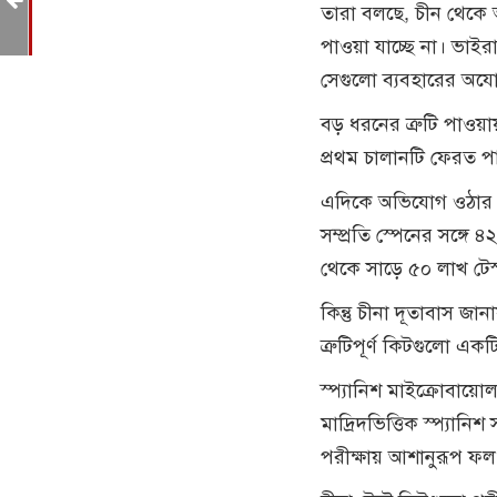
তারা বলছে, চীন থেকে
পাওয়া যাচ্ছে না। ভাইর
সেগুলো ব্যবহারের অযোগ্
বড় ধরনের ত্রুটি পাও
প্রথম চালানটি ফেরত প
এদিকে অভিযোগ ওঠার পর 
সম্প্রতি স্পেনের সঙ্গ
থেকে সাড়ে ৫০ লাখ টেস্ট
কিন্তু চীনা দূতাবাস জা
ত্রুটিপূর্ণ কিটগুলো এক
স্প্যানিশ মাইক্রোবায়
মাদ্রিদভিত্তিক স্প্যা
পরীক্ষায় আশানুরূপ ফল