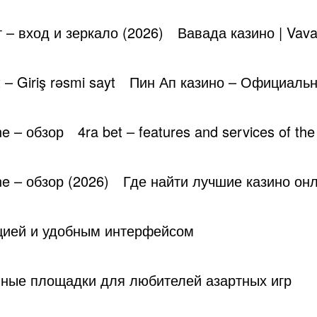
 – вход и зеркало (2026)
Вавада казино | Vav
– Giriş rəsmi sayt
Пин Ап казино – Официальны
e – обзор
4ra bet – features and services of the
e – обзор (2026)
Где найти лучшие казино он
ацией и удобным интерфейсом
вные площадки для любителей азартных игр