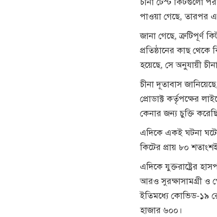
চীনা টেস্ট কিটগুলো প
পাওয়া গেছে, তারপর এ
জানা গেছে, ত্রুটিপূর
প্রতিষ্ঠানের কাছ থেকে কি
হয়েছে, সে অনুযায়ী চীন
চীনা দূতাবাস জানিয়ে
প্রোডাক্ট কর্তৃপক্ষের 
কেনার জন্য চুক্তি করেছ
এদিকে একই ঘটনা ঘটেছে 
কিটের প্রায় ৮০ শতাংশই ত
এদিকে যুক্তরাষ্ট্রের
আরও সুরক্ষাসামগ্রী ও 
ইতিমধ্যে কোভিড-১৯ রো
হাজার ৬০০।