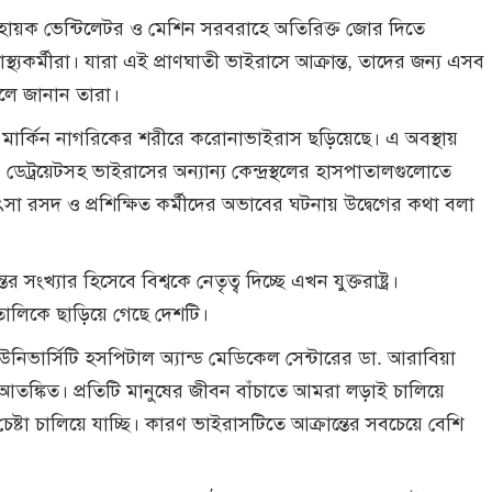
ে সহায়ক ভেন্টিলেটর ও মেশিন সরবরাহে অতিরিক্ত জোর দিতে
্থ্যকর্মীরা। যারা এই প্রাণঘাতী ভাইরাসে আক্রান্ত, তাদের জন্য এসব
লে জানান তারা।
 মার্কিন নাগরিকের শরীরে করোনাভাইরাস ছড়িয়েছে। এ অবস্থায়
 ডেট্রয়েটসহ ভাইরাসের অন্যান্য কেন্দ্রস্থলের হাসপাতালগুলোতে
সা রসদ ও প্রশিক্ষিত কর্মীদের অভাবের ঘটনায় উদ্বেগের কথা বলা
সংখ্যার হিসেবে বিশ্বকে নেতৃত্ব দিচ্ছে এখন যুক্তরাষ্ট্র।
তালিকে ছাড়িয়ে গেছে দেশটি।
ইউনিভার্সিটি হসপিটাল অ্যান্ড মেডিকেল সেন্টারের ডা. আরাবিয়া
আতঙ্কিত। প্রতিটি মানুষের জীবন বাঁচাতে আমরা লড়াই চালিয়ে
ষ্টা চালিয়ে যাচ্ছি। কারণ ভাইরাসটিতে আক্রান্তের সবচেয়ে বেশি