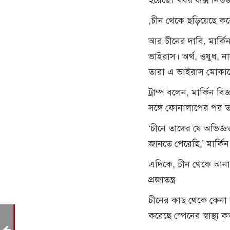
,চীন থেকে ছড়িয়েছে কর
আর চীনের দাবি, মার্ক
ভাইরাস। অর্থ, ওষুধ, 
তারা এ ভাইরাস মোকাবে
ট্রাম্প বলেন, মার্কিন ব
সঙ্গে ফোনালাপের পর ত
‘চীনে তাদের যে অভিজ
জানতে পেরেছি,’ মার্কিন
এদিকে, চীন থেকে আনা ক
প্রজাতন্ত্র
চীনের কাছ থেকে কেনা 
করেছে স্পেনের স্বাস্থ্য কর
য়