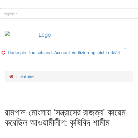
ঢাকা, ৯ই আগস্ট, ২০২৬ খ্রিস্টাব্দ
শিরোনাম
Buitenlandse goksites voor spelers uit Nederland – Ranking van be
Glorion Casino Online – Sicherheitsguide und Lizenz‑Check
Glorion Casino – Schritte und Methoden für deutsche Spieler
Glorion Casino – Zahlungsmethoden im Überblick
Glorion Casino Bonus: So funktioniert die Konto‑Verifizierung für d
Dudespin Deutschland: Account‑Verifizierung leicht erklärt
সারা বাংলা
রামপাল-মোংলায় ‘সন্ত্রাসের রাজত্ব’ কায়েম
করেছিল আওয়ামীলীগ: কৃষিবিদ শামীম