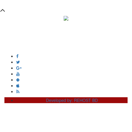
সম্পাদক ও প্রকাশক :
এইচ এম ওবায়দুল হক
দূর্গাপুর , দিঘীরপার , কুমিল্লা ৩৫০০ ।
+8809610978010
info@dainikdeshseba.com
Developed by: REHOST BD