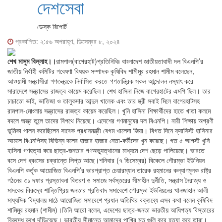
দেশসেবা
ডেস্ক রিপোর্ট
প্রকাশিত: ২:৫৬ অপরাহ্ণ, ডিসেম্বর ৮, ২০২৪
শেখ মাসুম বিল্লাহ।।
রামপাল(বাগেরহাট)প্রতিনিধিঃ বাংলাদেশ জাতীয়তাবাদী দল বিএনপি’র
জাতীয় নির্বাহী কমিটির গবেষণা বিষয়ক সম্পাদক কৃষিবিদ শামীমুর রহমান শামীম বলেছেন,
আওয়ামী সন্ত্রাসীরা গণতন্ত্রকে নির্বাসিত করতে-গণতান্ত্রিক সকল আন্দোলন নস্যাৎ করে
সারাদেশে সন্ত্রাসের রাজত্ব কায়েম করেছিল। শেখ হাসিনা নিজে বাগেরহাটের এমপি ছিল। তার
চাচাতো ভাই, ভাতিজা ও তালুকদার আব্দুল খালেক এবং তার স্ত্রী সবাই মিলে বাগেরহাটসহ
রামপাল-মোংলায় সন্ত্রাসের রাজত্ব কায়েম করেছিল। খুনি হাসিনা শিক্ষার্থীদের হাতে খাতা কলমে
বদলে অস্ত্র তুলে তাদের বিপথে নিয়েছে। এদেশের গণমানুষের দল বিএনপি। নারী শিক্ষায় অগ্রণী
ভূমিকা পালন করেছিলেন সাবেক প্রধানমন্ত্রী বেগম খালেদা জিয়া। বিগত দিনে ফ্যাসিস্ট হাসিনার
আমলে বিএনপিসহ বিভিন্ন দলের হাজার হাজার নেতা-কর্মীদের খুন করেছে। গত ৫ আগস্ট খুনি
হাসিনা গণহত্যা করে ছাত্র-জনতার গণঅভ্যুত্থানের মাধ্যমে দেশ ছেড়ে পালিয়েছে। ভারতে
বসে দেশ ধ্বংসের চক্রান্তে লিপ্ত আছে।শনিবার (৭ ডিসেম্বর) বিকেলে গৌরম্ভা ইউনিয়ন
বিএনপি কর্তৃক আয়োজিত বিএনপি’র ভারপ্রাপ্ত চেয়ারম্যান তারেক রহমানের কল্যাণমূলক রাষ্ট্র
গঠনের ৩১ দফার প্রস্তাবনা বিতরণ ও সমাজে সর্বস্তরের সীমাহীন দুর্নীতি, সন্ত্রাস নৈরাজ্য ও
মাদকের বিরুদ্ধে শান্তিপ্রিয় জনতার প্রতিবাদ সমাবেশে গৌরম্ভা ইউনিয়নের খানজাহান আলী
মাধ্যমিক বিদ্যালয় মাঠে আয়োজিত সমাবেশে প্রধান অতিথির বক্তব্যে এসব কথা বলেন কৃষিবিদ
শামিমুর রহমান (শামীম)।তিনি আরো বলেন, এদেশের ছাত্র-জনতা ভারতীয় আধিপত্য বিস্তারের
বিরুদ্ধে রুখে দাঁড়িয়েছে। ভারতীয় সীমান্তে আমাদের পাখির মত গুলি করে হত্যা করে তারা।