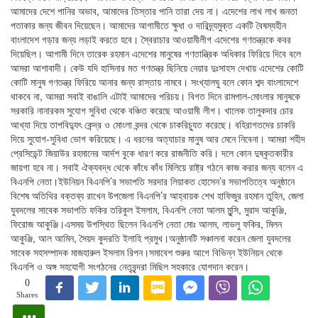
আমাদের দেশে পানির অভাব, আমাদের তিস্তার পানি তারা দেয় না। এদেশের লাখ লাখ জনতা
পতাকার জন্য জীবন দিয়েছেন। আমাদের আগামীতে ক্ষুধা ও দারিদ্র্যমুক্ত একটি বৈষম্যহীন
বাংলাদেশ গড়ার জন্য লড়াই করতে হবে। স্বৈরাচার আওয়ামীলীগ এদেশের গণতন্ত্রকে কবর
দিয়েছিল। আগামী দিনে তারেক রহমান এদেশের মানুষের গণতান্ত্রিক অধিকার ফিরিয়ে দিবে বলে
আমরা আশাবাদী। কেউ যদি হাসিনার মত গণতন্ত্র ছিনিয়ে নেয়ার দুঃসাহস দেখায় এদেশের কোটি
কোটি মানুষ গণতন্ত্র ফিরিয়ে আনার জন্য রাস্তায় নামবে। সংখ্যালঘু বলে কোন শব্দ বাংলাদেশে
থাকবে না, আমরা সবাই বাঙালি এটাই আমাদের পরিচয়। বিগত দিনে রামপাল-মোংলার মানুষকে
সরকারি নানারকম সুযোগ সুবিধা থেকে বঞ্চিত করেছে আওয়ামী লীগ। খালেক তালুকদার চোর
আখ্যা দিয়ে তাপবিদ্যুৎ কেন্দ্র ও মোংলা বন্দর থেকে চাকরিচ্যুত করেছে। বহিরাগতদের চাকরি
দিয়ে সুযোগ-সুবিধা ভোগ করিয়েছে। এ ধরনের অত্যাচার মানুষ আর মেনে নিবেনা। আমরা শহীদ
প্রেসিডেন্ট জিয়াউর রহমানের আর্দশ বুকে ধারণ করে রাজনীতি করি। দলে কোন দুষ্কৃতকারীর
জায়গা হবে না। সবাই ঐক্যবদ্ধ থেকে কাঁধে কাঁধ মিলিয়ে রাষ্ট্র গঠনে কাজ করার জন্য বলেন এ
বিএনপি নেতা।ইউনিয়ন বিএনপি’র সভাপতি সরদার লিয়াকত হোসেন’র সভাপতিত্বে অনুষ্ঠানে
বিশেষ অতিথির বক্তব্য রাখেন উপজেলা বিএনপি’র আহ্বায়ক শেখ হাফিজুর রহমান তুহিন, জেলা
যুবদলের সাবেক সভাপতি ফকির তরিকুল ইসলাম, বিএনপি নেতা আলম মুন্সি, মুরাদ আকুঞ্জি,
ফিরোজ আকুঞ্জি।এসময় উপস্থিত ছিলেন বিএনপি নেতা মোঃ আলম, লাভলু ফকির, মিলন
আকুঞ্জি, আল আমিন, সৈয়দ কুদরতি ইলাহি প্রমুখ।অনুষ্ঠানটি সঞ্চালনা করেন জেলা যুবদলের
সাবেক সহসম্পাদক মাজহারুল ইসলাম রিপন।সমাবেশ শুরুর আগে বিভিন্ন ইউনিয়ন থেকে
বিএনপি ও অঙ্গ সহযোগী সংগঠনের নেতৃবৃন্দরা মিছিল সহকারে যোগদান করেন।
0
Shares