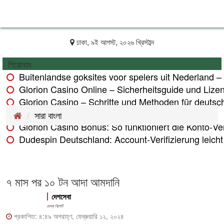
ঢাকা, ৯ই আগস্ট, ২০২৬ খ্রিস্টাব্দ
শিরোনাম
Buitenlandse goksites voor spelers uit Nederland –
Glorion Casino Online – Sicherheitsguide und Lize
Glorion Casino – Schritte und Methoden für deutsch
Glorion Casino – Zahlungsmethoden im Überblick
সারা বাংলা
Glorion Casino Bonus: So funktioniert die Konto‑Veri
Dudespin Deutschland: Account‑Verifizierung leicht 
৭ মাস পর ১০ টন আদা আমদানি
দেশসেবা
ডেস্ক রিপোর্ট
প্রকাশিত: ৪:৪৯ অপরাহ্ণ, ফেব্রুয়ারি ১২, ২০২৪