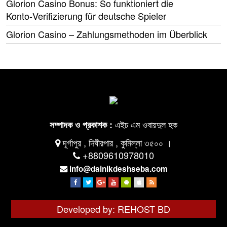
Glorion Casino Bonus: So funktioniert die
Konto‑Verifizierung für deutsche Spieler
Glorion Casino – Zahlungsmethoden im Überblick
এইচ এম ওবায়দুল হক
সম্পাদক ও প্রকাশক :
দূর্গাপুর , দিঘীরপার , কুমিল্লা ৩৫০০ ।
+8809610978010
info@dainikdeshseba.com
Developed by: REHOST BD