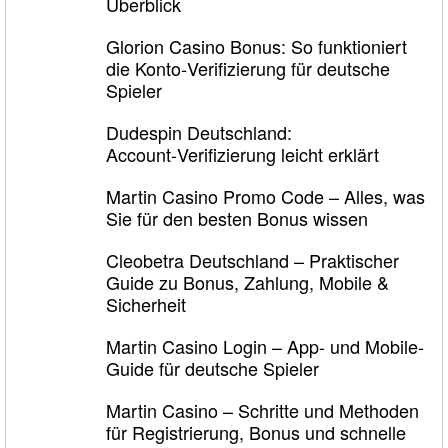
Überblick
Glorion Casino Bonus: So funktioniert
die Konto‑Verifizierung für deutsche
Spieler
Dudespin Deutschland:
Account‑Verifizierung leicht erklärt
Martin Casino Promo Code – Alles, was
Sie für den besten Bonus wissen
Cleobetra Deutschland – Praktischer
Guide zu Bonus, Zahlung, Mobile &
Sicherheit
Martin Casino Login – App- und Mobile-
Guide für deutsche Spieler
Martin Casino – Schritte und Methoden
für Registrierung, Bonus und schnelle