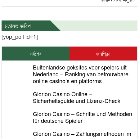
মতামত জরিপ
[yop_poll id=1]
সর্বশেষ
জনপ্রিয়
Buitenlandse goksites voor spelers uit
Nederland – Ranking van betrouwbare
online casino’s en platforms
Glorion Casino Online –
Sicherheitsguide und Lizenz‑Check
Glorion Casino – Schritte und Methoden
für deutsche Spieler
Glorion Casino – Zahlungsmethoden im