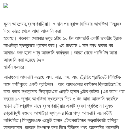
সুমন আহম্মেদ,ব্রাহ্মণবাড়িয়া। ৭ মাস পর ব্রাহ্মণবাড়িয়ার আখাউড়া ¯’লবন্দর
দিয়ে ভারত থেকে আদা আমদানি করা
হয়েছে। গতকাল সোমবার দুপুর ১টায় ১০ টন আদাভর্তি একটি ভারতীয় ট্রাক
আখাউড়া স্থলবন্দরে প্রবেশ করে। এর মাধ্যমে ১ মাস বন্ধ থাকার পর
আবারও শুরু হলো পণ্য আমদানি কার্যক্রম। ভারত থেকে প্রতি টন আদা
আমদানি করা হয়েছে ৪৫০
মার্কিন ডলারে।
আদাগুলো আমদানি করেছে এস. আর. এস. এম. ট্রেডিং প্রাইভেট লিমিটেড
নামে গাজীপুরের একটি প্রতিষ্ঠান। আর আদাগুলোর কাস্টমস ক্লিয়ারিংেেয়
কাজ করবে স্থলবন্দরে সিঅ্যান্ডএফ এজেন্ট হাসান এন্টারপ্রাইজ।এর আগে গত
বছরের ১০ জুলাই আখাউড়া স্থলবন্দরে দিয়ে ৫ টন আদা আমদানি করেছিল
মদিনা এন্টারপ্রাইজ নামে ব্রাহ্মণবাড়িয়ার একটি ব্যবসা প্রতিষ্ঠান।মূলত
রপ্তানিমুখী হওয়ায় আখাউড়া স্থলবন্দর দিয়ে পণ্য আমদানি অনেকটাই
অনিয়মিত।সিঅ্যান্ডএফ এজেন্ট হাসান এন্টারপ্রাইজের সত্ত্বাধিকারী হাসিবুল
হাসানজানান, রমজান উপলক্ষে বন্দর দিয়ে বিভিন্ন পণ্য আমদানির প্রস্তুতি