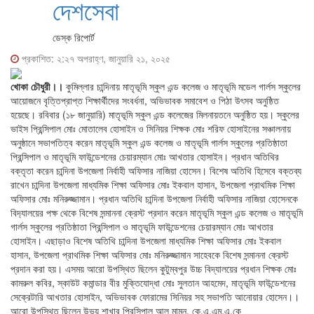
দেশসেবা
ডেস্ক রিপোর্ট
প্রকাশিত: ২:২৭ অপরাহ্ণ, জানুয়ারি ২১, ২০২৫
খোকা চৌধুরী।।
কুমিল্লার চান্দিনায় মাতৃভূমি স্কুল এন্ড কলেজ ও মাতৃভূমি মডেল গার্লস স্কুলের
আয়োজনে বৃত্তিপ্রাপ্ত শিক্ষার্থীদের সংবর্ধনা, অভিভাবক সমাবেশ ও পিঠা উৎসব অনুষ্ঠিত
হয়েছে। রবিবার (১৮ জানুয়ারি) মাতৃভূমি স্কুল এন্ড কলেজের মিলনায়তনে অনুষ্ঠিত হয়। স্কুলের
ভাইস প্রিন্সিপাল মোঃ মোতালেব হোসাইন ও সিনিয়র শিক্ষক মোঃ শরিফ হোসাইনের সঞ্চালনায়
অনুষ্ঠানে সভাপতিত্ব করেন মাতৃভূমি স্কুল এন্ড কলেজ ও মাতৃভূমি গার্লস স্কুলের প্রতিষ্ঠাতা
প্রিন্সিপাল ও মাতৃভূমি ফাউন্ডেশনের চেয়ারম্যান মোঃ আখতার হোসাইন। প্রধান অতিথির
বক্তৃতা করেন চান্দিনা উপজেলা নির্বাহী অফিসার নাজিয়া হোসেন। বিশেষ অতিথি হিসেবে বক্তব্য
রাখেন চান্দিনা উপজেলা মাধ্যমিক শিক্ষা অফিসার মোঃ ইকবাল হাসান, উপজেলা প্রাথমিক শিক্ষা
অফিসার মোঃ মনিরুজ্জামান। প্রধান অতিথি চান্দিনা উপজেলা নির্বাহী অফিসার নাজিয়া হোসেনকে
বিদ‍্যালয়ের পক্ষ থেকে বিশেষ সন্মাননা ক্রেস্ট প্রদান করেন মাতৃভূমি স্কুল এন্ড কলেজ ও মাতৃভূমি
গার্লস স্কুলের প্রতিষ্ঠাতা প্রিন্সিপাল ও মাতৃভূমি ফাউন্ডেশনের চেয়ারম্যান মোঃ আখতার
হোসাইন। এছাড়াও বিশেষ অতিথি চান্দিনা উপজেলা মাধ্যমিক শিক্ষা অফিসার মোঃ ইকবাল
হাসান, উপজেলা প্রাথমিক শিক্ষা অফিসার মোঃ মনিরুজ্জামান সাহেবকে বিশেষ সন্মাননা ক্রেস্ট
প্রদান করা হয়। এসময় আরো উপস্থিত ছিলেন কুটুম্বপুর উচ্চ বিদ্যালয়ের প্রধান শিক্ষক মোঃ
কামরুল কবির, স্কাউট কমান্ডার বীর মুক্তিযোদ্ধা মোঃ সুলতান আহমেদ, মাতৃভূমি ফাউন্ডেশনের
সেক্রেটারি আখতার হোসাইন, অভিভাবক ফোরামের সিনিয়র সহ সভাপতি আনোয়ার হোসেন।।
আরো উপস্থিত ছিলেন উভয় শাখার প্রিন্সিপাল আল মামুন, কে,এ,এম,এ,কে