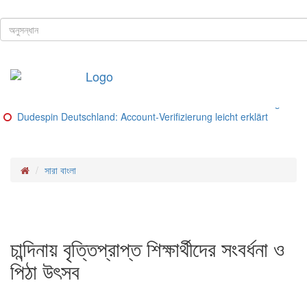
ঢাকা, ১০ই আগস্ট, ২০২৬ খ্রিস্টাব্দ
শিরোনাম
Buitenlandse goksites voor spelers uit Nederland – Ranking van be
Glorion Casino Online – Sicherheitsguide und Lizenz‑Check
Glorion Casino – Schritte und Methoden für deutsche Spieler
Glorion Casino – Zahlungsmethoden im Überblick
Glorion Casino Bonus: So funktioniert die Konto‑Verifizierung für d
Dudespin Deutschland: Account‑Verifizierung leicht erklärt
সারা বাংলা
চান্দিনায় বৃত্তিপ্রাপ্ত শিক্ষার্থীদের সংবর্ধনা ও
পিঠা উৎসব