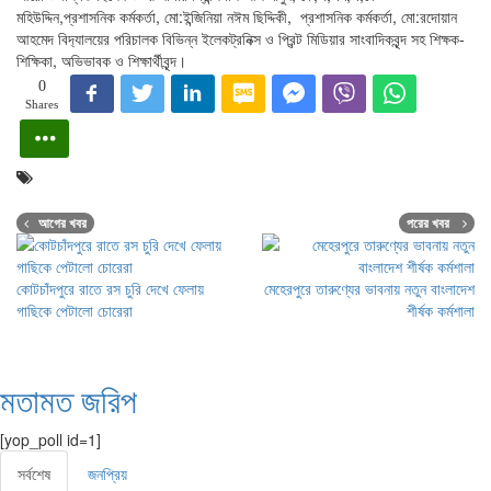
মহিউদ্দিন,প্রশাসনিক কর্মকর্তা, মো:ইন্জিনিয়া নঈম ছিদ্দিকী, প্রশাসনিক কর্মকর্তা, মো:রদোয়ান
আহমেদ বিদ‍্যালয়ের পরিচালক বিভিন্ন ইলেকট্রনিক্স ও প্রিন্ট মিডিয়ার সাংবাদিকবৃন্দ সহ শিক্ষক-
শিক্ষিকা, অভিভাবক ও শিক্ষার্থীবৃন্দ।
0
Shares
আগের খবর
পরের খবর
কোটচাঁদপুরে রাতে রস চুরি দেখে ফেলায়
মেহেরপুরে তারুণ্যের ভাবনায় নতুন বাংলাদেশ
গাছিকে পেটালো চোরেরা
শীর্ষক কর্মশালা
মতামত জরিপ
[yop_poll id=1]
সর্বশেষ
জনপ্রিয়