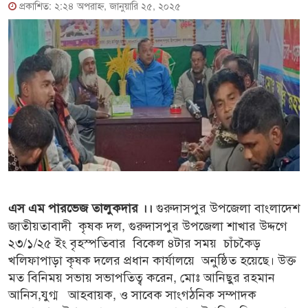
প্রকাশিত: ২:২৪ অপরাহ্ণ, জানুয়ারি ২৫, ২০২৫
গুরুদাসপুর উপজেলা বাংলাদেশ
এস এম পারভেজ তালুকদার ।।
জাতীয়তাবাদী কৃষক দল, গুরুদাসপুর উপজেলা শাখার উদ্দগে
২৩/১/২৫ ইং বৃহস্পতিবার বিকেল ৪টার সময় চাঁচকৈড়
খলিফাপাড়া কৃষক দলের প্রধান কার্যালয়ে অনুষ্ঠিত হয়েছে। উক্ত
মত বিনিময় সভায় সভাপতিত্ব করেন, মোঃ আনিছুর রহমান
আনিস,যুগ্ম আহবায়ক, ও সাবেক সাংগঠনিক সম্পাদক