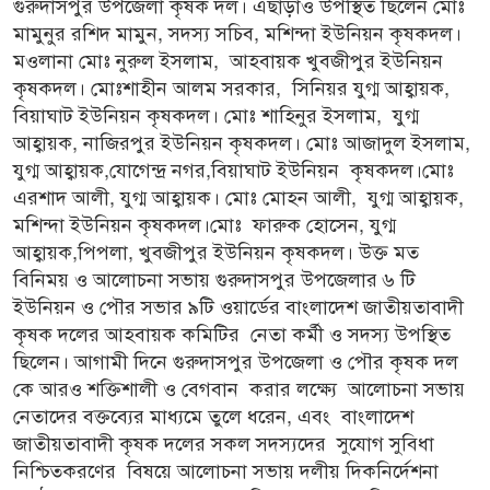
গুরুদাসপুর উপজেলা কৃষক দল। এছাড়াও উপস্থিত ছিলেন মোঃ
মামুনুর রশিদ মামুন, সদস্য সচিব, মশিন্দা ইউনিয়ন কৃষকদল।
মওলানা মোঃ নুরুল ইসলাম, আহবায়ক খুবজীপুর ইউনিয়ন
কৃষকদল। মোঃশাহীন আলম সরকার, সিনিয়র যুগ্ম আহ্বায়ক,
বিয়াঘাট ইউনিয়ন কৃষকদল। মোঃ শাহিনুর ইসলাম, যুগ্ম
আহ্বায়ক, নাজিরপুর ইউনিয়ন কৃষকদল। মোঃ আজাদুল ইসলাম,
যুগ্ম আহ্বায়ক,যোগেন্দ্র নগর,বিয়াঘাট ইউনিয়ন কৃষকদল।মোঃ
এরশাদ আলী, যুগ্ম আহ্বায়ক। মোঃ মোহন আলী, যুগ্ম আহ্বায়ক,
মশিন্দা ইউনিয়ন কৃষকদল।মোঃ ফারুক হোসেন, যুগ্ম
আহ্বায়ক,পিপলা, খুবজীপুর ইউনিয়ন কৃষকদল। উক্ত মত
বিনিময় ও আলোচনা সভায় গুরুদাসপুর উপজেলার ৬ টি
ইউনিয়ন ও পৌর সভার ৯টি ওয়ার্ডের বাংলাদেশ জাতীয়তাবাদী
কৃষক দলের আহবায়ক কমিটির নেতা কর্মী ও সদস্য উপস্থিত
ছিলেন। আগামী দিনে গুরুদাসপুর উপজেলা ও পৌর কৃষক দল
কে আরও শক্তিশালী ও বেগবান করার লক্ষ্যে আলোচনা সভায়
নেতাদের বক্তব্যের মাধ্যমে তুলে ধরেন, এবং বাংলাদেশ
জাতীয়তাবাদী কৃষক দলের সকল সদস্যদের সুযোগ সুবিধা
নিশ্চিতকরণের বিষয়ে আলোচনা সভায় দলীয় দিকনির্দেশনা