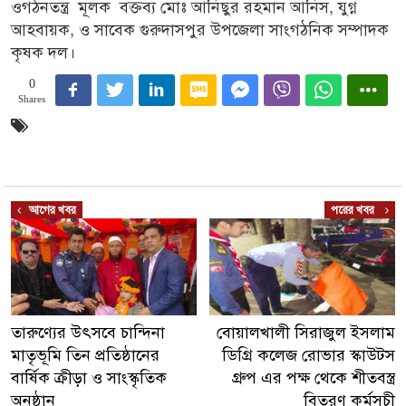
ওগঠনতন্ত্র মূলক বক্তব্য মোঃ আনিছুর রহমান আনিস, যুগ্ন
আহবায়ক, ও সাবেক গুরুদাসপুর উপজেলা সাংগঠনিক সম্পাদক
কৃষক দল।
0
Shares
আগের খবর
পরের খবর
তারুণ্যের উৎসবে চান্দিনা
বোয়ালখালী সিরাজুল ইসলাম
মাতৃভূমি তিন প্রতিষ্ঠানের
ডিগ্রি কলেজ রোভার স্কাউটস
বার্ষিক ক্রীড়া ও সাংস্কৃতিক
গ্রুপ এর পক্ষ থেকে শীতবস্ত্র
অনুষ্ঠান
বিতরণ কর্মসূচী