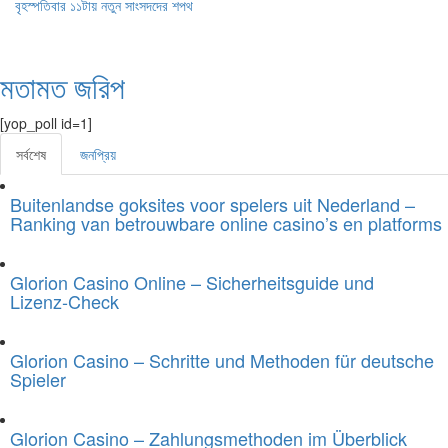
বৃহস্পতিবার ১১টায় নতুন সাংসদদের শপথ
মতামত জরিপ
[yop_poll id=1]
সর্বশেষ
জনপ্রিয়
Buitenlandse goksites voor spelers uit Nederland –
Ranking van betrouwbare online casino’s en platforms
Glorion Casino Online – Sicherheitsguide und
Lizenz‑Check
Glorion Casino – Schritte und Methoden für deutsche
Spieler
Glorion Casino – Zahlungsmethoden im Überblick