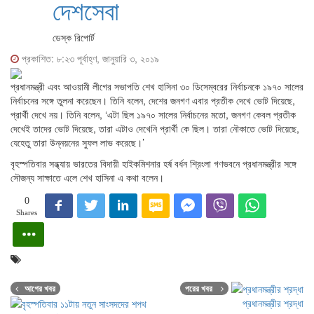
দেশসেবা
ডেস্ক রিপোর্ট
প্রকাশিত: ৮:২৩ পূর্বাহ্ণ, জানুয়ারি ৩, ২০১৯
প্রধানমন্ত্রী এবং আওয়ামী লীগের সভাপতি শেখ হাসিনা ৩০ ডিসেম্বরের নির্বাচনকে ১৯৭০ সালের
নির্বাচনের সঙ্গে তুলনা করেছেন। তিনি বলেন, দেশের জনগণ এবার প্রতীক দেখে ভোট দিয়েছে,
প্রার্থী দেখে নয়। তিনি বলেন, ‘এটা ছিল ১৯৭০ সালের নির্বাচনের মতো, জনগণ কেবল প্রতীক
দেখেই তাদের ভোট দিয়েছে, তারা এটাও দেখেনি প্রার্থী কে ছিল। তারা নৌকাতে ভোট দিয়েছে,
যেহেতু তারা উন্নয়নের সুফল লাভ করেছে।’
বৃহস্পতিবার সন্ধ্যায় ভারতের বিদায়ী হাইকমিশনার হর্ষ বর্ধন শ্রিংলা গণভবনে প্রধানমন্ত্রীর সঙ্গে
সৌজন্য সাক্ষাতে এলে শেখ হাসিনা এ কথা বলেন।
0
Shares
আগের খবর
পরের খবর
প্রধানমন্ত্রীর শ্রদ্ধা