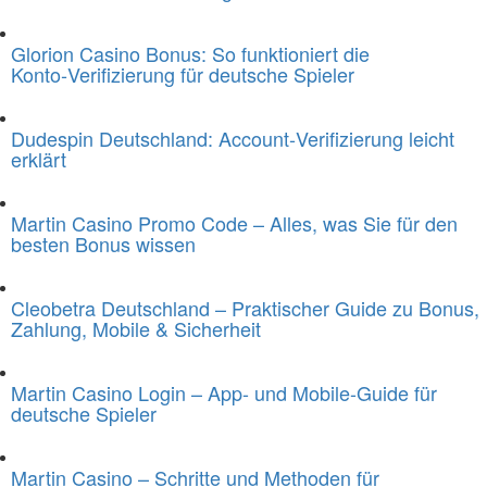
Glorion Casino Bonus: So funktioniert die
Konto‑Verifizierung für deutsche Spieler
Dudespin Deutschland: Account‑Verifizierung leicht
erklärt
Martin Casino Promo Code – Alles, was Sie für den
besten Bonus wissen
Cleobetra Deutschland – Praktischer Guide zu Bonus,
Zahlung, Mobile & Sicherheit
Martin Casino Login – App- und Mobile-Guide für
deutsche Spieler
Martin Casino – Schritte und Methoden für