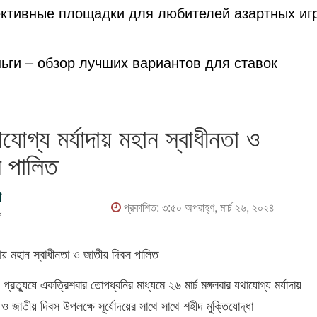
ективные площадки для любителей азартных иг
ньги – обзор лучших вариантов для ставок
যোগ্য মর্যাদায় মহান স্বাধীনতা ও
স পালিত
া
প্রকাশিত: ৩:৫০ অপরাহ্ণ, মার্চ ২৬, ২০২৪
ট
প্রত্যুষে একত্রিশবার তোপধ্বনির মাধ্যমে ২৬ মার্চ মঙ্গলবার যথাযোগ্য মর্যাদায়
 ও জাতীয় দিবস উপলক্ষে সূর্যোদয়ের সাথে সাথে শহীদ মুক্তিযোদ্ধা