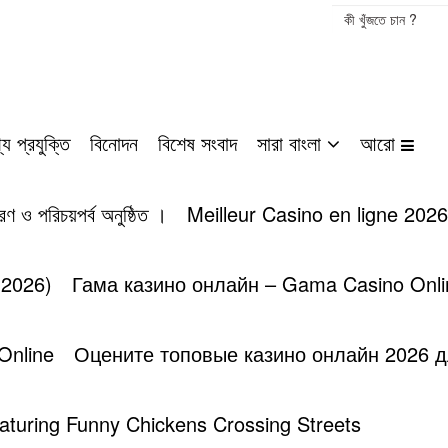
্য প্রযুক্তি
বিনোদন
বিশেষ সংবাদ
সারা বাংলা
আরো
ণ ও পরিচয়পর্ব অনুষ্ঠিত ।
Meilleur Casino en ligne 202
(2026)
Гама казино онлайн – Gama Casino Onl
Online
Оцените топовые казино онлайн 2026 д
aturing Funny Chickens Crossing Streets