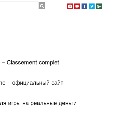
6 – Classement complet
ine – официальный сайт
ля игры на реальные деньги