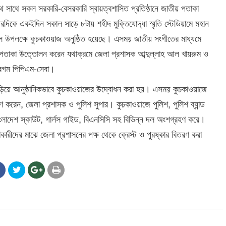
থে সাথে সকল সরকারি-বেসরকারি স্বায়ত্বশাসিত প্রতিষ্ঠানে জাতীয় পতাকা
কে একইদিন সকাল সাড়ে ৮টায় শহীদ মুক্তিযোদ্ধা স্মৃতি স্টেডিয়ামে মহান
বস উপলক্ষে কুচকাওয়াজ অনুষ্ঠিত হয়েছে। এসময় জাতীয় সংগীতের মাধ্যমে
য় পতাকা উত্তোলন করেন যথাক্রমে জেলা প্রশাসক আব্দুল্লাহ আল খায়রুম ও
 বেগম পিপিএম-সেবা।
উড়িয়ে আনুষ্ঠানিকভাবে কুচকাওয়াজের উদ্বোধন করা হয়। এসময় কুচকাওয়াজে
 করেন, জেলা প্রশাসক ও পুলিশ সুপার। কুচকাওয়াজে পুলিশ, পুলিশ ব্যান্ড
লাদেশ স্কাউট, গার্লস গাইড, বিএনসিসি সহ বিভিন্ন দল অংশগ্রহণ করে।
ারীদের মাঝে জেলা প্রশাসনের পক্ষ থেকে ক্রেস্ট ও পুরষ্কার বিতরণ করা