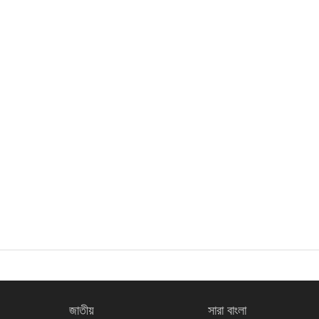
জাতীয়
সারা বাংলা