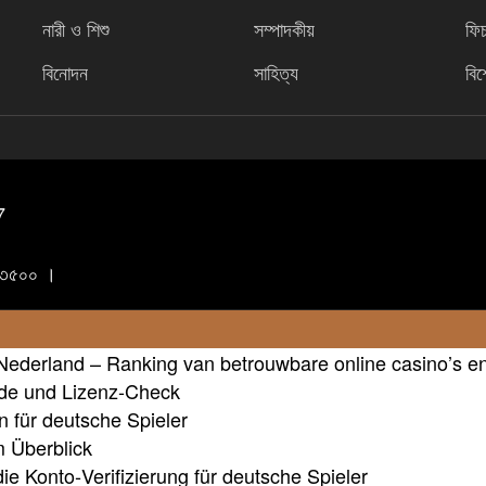
নারী ও শিশু
সম্পাদকীয়
ফিচ
বিনোদন
সাহিত্য
বিশ
7
লা ৩৫০০ ।
 Nederland – Ranking van betrouwbare online casino’s en
ide und Lizenz‑Check
 für deutsche Spieler
 Überblick
ie Konto‑Verifizierung für deutsche Spieler