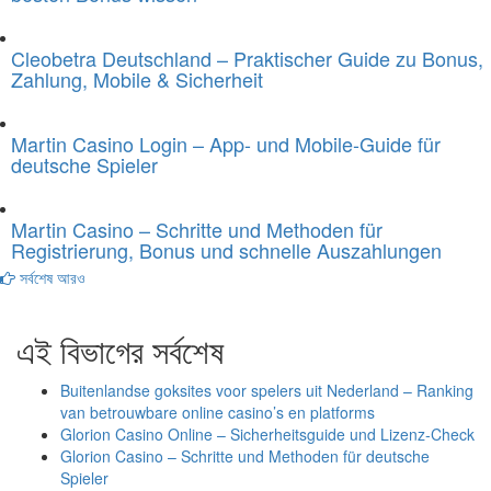
Cleobetra Deutschland – Praktischer Guide zu Bonus,
Zahlung, Mobile & Sicherheit
Martin Casino Login – App- und Mobile-Guide für
deutsche Spieler
Martin Casino – Schritte und Methoden für
Registrierung, Bonus und schnelle Auszahlungen
সর্বশেষ আরও
এই বিভাগের সর্বশেষ
Buitenlandse goksites voor spelers uit Nederland – Ranking
van betrouwbare online casino’s en platforms
Glorion Casino Online – Sicherheitsguide und Lizenz‑Check
Glorion Casino – Schritte und Methoden für deutsche
Spieler