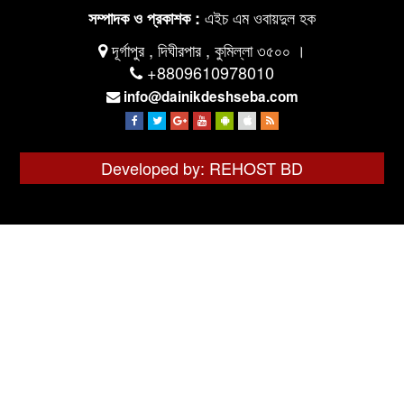
এইচ এম ওবায়দুল হক
সম্পাদক ও প্রকাশক :
দূর্গাপুর , দিঘীরপার , কুমিল্লা ৩৫০০ ।
+8809610978010
info@dainikdeshseba.com
Developed by: REHOST BD