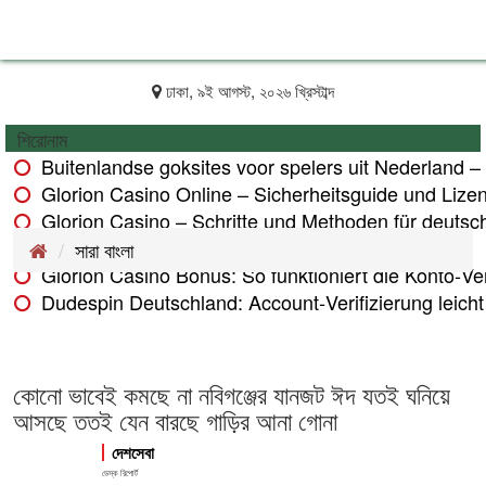
ঢাকা, ৯ই আগস্ট, ২০২৬ খ্রিস্টাব্দ
শিরোনাম
Buitenlandse goksites voor spelers uit Nederland –
Glorion Casino Online – Sicherheitsguide und Lize
Glorion Casino – Schritte und Methoden für deutsch
Glorion Casino – Zahlungsmethoden im Überblick
সারা বাংলা
Glorion Casino Bonus: So funktioniert die Konto‑Veri
Dudespin Deutschland: Account‑Verifizierung leicht 
কোনো ভাবেই কমছে না নবিগঞ্জের যানজট ঈদ যতই ঘনিয়ে
আসছে ততই যেন বারছে গাড়ির আনা গোনা
দেশসেবা
ডেস্ক রিপোর্ট