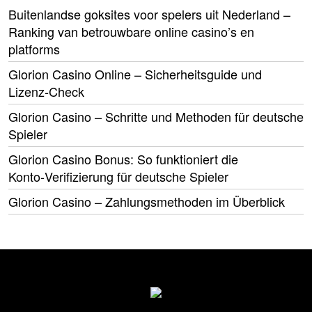
Buitenlandse goksites voor spelers uit Nederland –
Ranking van betrouwbare online casino’s en
platforms
Glorion Casino Online – Sicherheitsguide und
Lizenz‑Check
Glorion Casino – Schritte und Methoden für deutsche
Spieler
Glorion Casino Bonus: So funktioniert die
Konto‑Verifizierung für deutsche Spieler
Glorion Casino – Zahlungsmethoden im Überblick