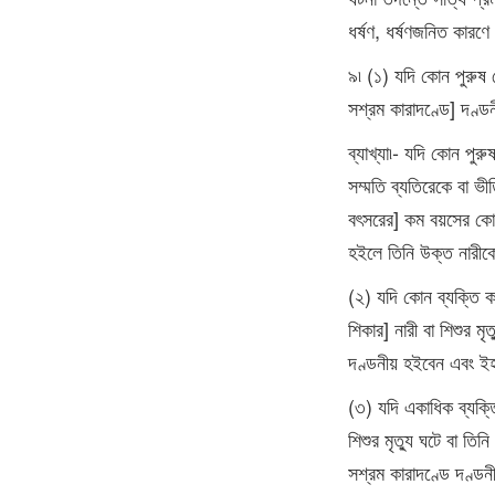
ধর্ষণ, ধর্ষণজনিত কারণে 
৯৷ (১) যদি কোন পুরুষ ক
সশ্রম কারাদণ্ডে] দণ্
ব্যাখ্যা৷- যদি কোন পু
সম্মতি ব্যতিরেকে বা ভ
বৎসরের] কম বয়সের কোন 
হইলে তিনি উক্ত নারীক
(২) যদি কোন ব্যক্তি কর
শিকার] নারী বা শিশুর মৃ
দণ্ডনীয় হইবেন এবং ইহ
(৩) যদি একাধিক ব্যক্ত
শিশুর মৃত্যু ঘটে বা তি
সশ্রম কারাদণ্ডে দণ্ডন