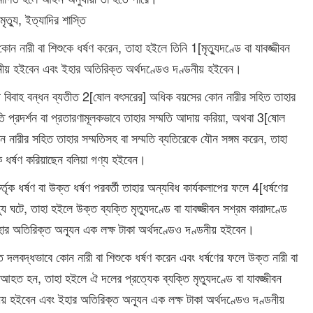
মৃত্যু, ইত্যাদির শাস্তি
োন নারী বা শিশুকে ধর্ষণ করেন, তাহা হইলে তিনি 1[মৃত্যুদণ্ডে বা যাবজ্জীবন
ডনীয় হইবেন এবং ইহার অতিরিক্ত অর্থদণ্ডেও দণ্ডনীয় হইবেন।
রুষ বিবাহ বন্ধন ব্যতীত 2[ষোল বৎসরের] অধিক বয়সের কোন নারীর সহিত তাহার
ীতি প্রদর্শন বা প্রতারণামূলকভাবে তাহার সম্মতি আদায় করিয়া, অথবা 3[ষোল
নারীর সহিত তাহার সম্মতিসহ বা সম্মতি ব্যতিরেকে যৌন সঙ্গম করেন, তাহা
ে ধর্ষণ করিয়াছেন বলিয়া গণ্য হইবেন।
্তৃক ধর্ষণ বা উক্ত ধর্ষণ পরবর্তী তাহার অন্যবিধ কার্যকলাপের ফলে 4[ধর্ষণের
ত্যু ঘটে, তাহা হইলে উক্ত ব্যক্তি মৃত্যুদণ্ডে বা যাবজ্জীবন সশ্রম কারাদণ্ডে
ার অতিরিক্ত অন্যূন এক লক্ষ টাকা অর্থদণ্ডেও দণ্ডনীয় হইবেন।
ি দলবদ্ধভাবে কোন নারী বা শিশুকে ধর্ষণ করেন এবং ধর্ষণের ফলে উক্ত নারী বা
নি আহত হন, তাহা হইলে ঐ দলের প্রত্যেক ব্যক্তি মৃত্যুদণ্ডে বা যাবজ্জীবন
ীয় হইবেন এবং ইহার অতিরিক্ত অন্যূন এক লক্ষ টাকা অর্থদণ্ডেও দণ্ডনীয়