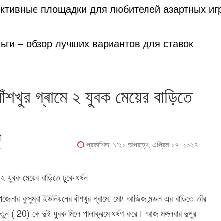
ективные площадки для любителей азартных иг
ньги – обзор лучших вариантов для ставок
বাঁশখুর গ্ৰামে ২ যুবক মেয়ের বাড়িতে
া
প্রকাশিত: ১:২১ অপরাহ্ণ, এপ্রিল ১৭, ২০২৪
ট
লার কুসুম্বা ইউনিয়নের বাঁশখুর গ্ৰামে, মোঃ আজিজ মন্ডল এর বাড়িতে তাঁর
খাতুন ( 20) কে দুই যুবক মিলে পালাক্রমে ধর্ষণ করে। আজ মঙ্গলবার দুপুর