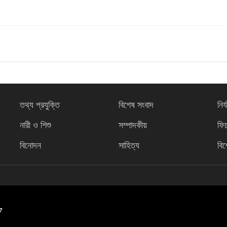
তথ্য প্রযুক্তি
বিশেষ সংবাদ
নির
নারী ও শিশু
সম্পাদকীয়
ফিচ
বিনোদন
সাহিত্য
বিশ
7