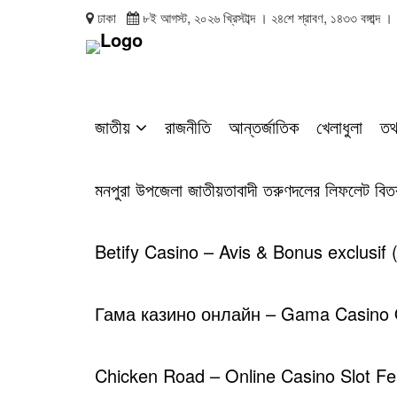
ঢাকা
৮ই আগস্ট, ২০২৬ খ্রিস্টাব্দ । ২৪শে শ্রাবণ, ১৪৩৩ বঙ্গাব্দ ।
জাতীয়
রাজনীতি
আন্তর্জাতিক
খেলাধুলা
তথ
মনপুরা উপজেলা জাতীয়তাবাদী তরুণদলের লিফলেট বিতর
Betify Casino – Avis & Bonus exclusif 
Гама казино онлайн – Gama Casino 
Chicken Road – Online Casino Slot Fe