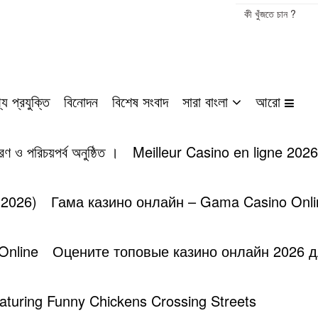
্য প্রযুক্তি
বিনোদন
বিশেষ সংবাদ
সারা বাংলা
আরো
ণ ও পরিচয়পর্ব অনুষ্ঠিত ।
Meilleur Casino en ligne 202
(2026)
Гама казино онлайн – Gama Casino Onl
Online
Оцените топовые казино онлайн 2026 д
aturing Funny Chickens Crossing Streets