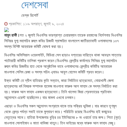
দেশসেবা
ডেস্ক রিপোর্ট
প্রকাশিত: ১:০৯ অপরাহ্ণ, জুলাই ৯, ২০২৪
মামুন রাফী।
গত ২ জুলাই বিএনপির ভারপ্রাপ্ত চেয়ারম্যান তারেক রহমানের নির্দেশনায় বিএনপির
সিনিয়র যুগ্ম মহাসচিব রুহুল কবির রিজভী স্বাক্ষরিত বাংলাদেশ জাতীয়তাবাদী ওলামাদলের ১৩৭
সদস্য বিশিষ্ট আহবায়ক কমিটি ঘোষণা করা হয়।
বিএনপির অফিসিয়াল ওয়েবসাইট, মিডিয়া সেল ছাড়াও দপ্তরের দায়িত্বে থাকা আবদুস সাত্তার
পাটোয়ারী কমিটির তালিকা প্রকাশ করেন।বিএনপির কেন্দ্রীয় কার্যালয়ে সিনিয়র যুগ্ম মহাসচিব
রুহুল কবির রিজভীর হাত থেকে আনুষ্ঠানিক ভাবে ওলামাদলের কেন্দ্রীয় কমিটির আহবায়ক
মাওলানা সেলিম রেজা ও সদস্য সচিব এ্যাডঃ আবুল হোসেন কমিটি গ্রহন করেন।
উক্ত কমিটি তে দ্বীপ হাতিয়ার কৃতি সন্তান, কারা নির্যাতিত ছাত্রনেতা, নোয়াখালী জেলা
ছাত্রদলের ধর্ম বিষয়ক সম্পাদক হাফেজ মাওলানা ফারুক আল ফাহাদ কে সদস্য নির্বাচিত করা
হয়। ফারুক আল ফাহাদ একজন ছাত্রনেতা। তিনি খালেদা জিয়া গ্রেফতারের প্রতিবাদ
আন্দোলনে এরেস্ট হয়েছিলেন। যার মামলা এখনো চলমান।
এছাড়া ও বিএনপির সকল আন্দোলন সংগ্রামে থাকে তার সক্রিয় ভুমিকা। যার কারনে তৃণমূল
থেকে কেন্দ্র পর্যন্ত সবাই তাকে মুল্যায়ণ করে। পরিচিতি রয়েছে বিএনপির হাই কমান্ডের
নেতৃত্বের সাথে। হাতিয়া উপজেলার বুড়ির চর ইউনিয়নের ৮ নং ওয়ার্ডে তার জম্ম। পিতা (মৃত)
মাওলানা সোলাইমান ও মাতা খাদিজা খাতুন। তিন ভাইয়ের মধ্যে ফারুক আল ফাহাদ মেজু।