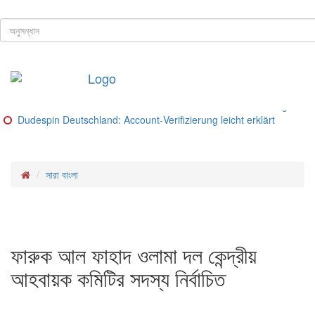
ঢাকা, ৮ই আগস্ট, ২০২৬ খ্রিস্টাব্দ
শিরোনাম
Buitenlandse goksites voor spelers uit Nederland – Ranking van be
Glorion Casino Online – Sicherheitsguide und Lizenz‑Check
Glorion Casino – Schritte und Methoden für deutsche Spieler
Glorion Casino – Zahlungsmethoden im Überblick
Glorion Casino Bonus: So funktioniert die Konto‑Verifizierung für d
Dudespin Deutschland: Account‑Verifizierung leicht erklärt
সারা বাংলা
ফারুক আল ফাহাদ ওলামা দল কেন্দ্রীয়
আহবায়ক কমিটির সদস্য নির্বাচিত