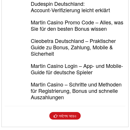
Dudespin Deutschland:
Account‑Verifizierung leicht erklärt
Martin Casino Promo Code – Alles, was
Sie für den besten Bonus wissen
Cleobetra Deutschland – Praktischer
Guide zu Bonus, Zahlung, Mobile &
Sicherheit
Martin Casino Login – App- und Mobile-
Guide für deutsche Spieler
Martin Casino – Schritte und Methoden
für Registrierung, Bonus und schnelle
Auszahlungen
সর্বশেষ আরও