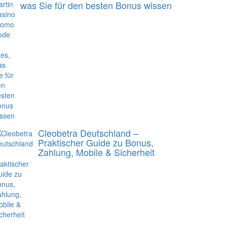
was Sie für den besten Bonus wissen
Cleobetra Deutschland –
Praktischer Guide zu Bonus,
Zahlung, Mobile & Sicherheit