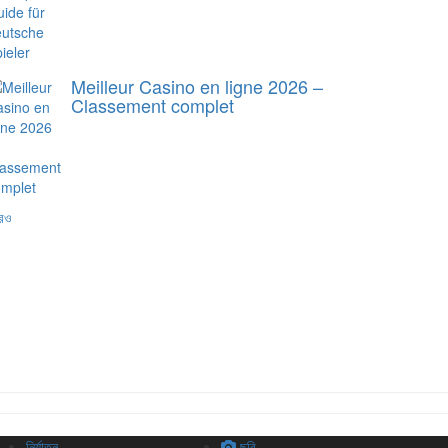
Meilleur Casino en ligne 2026 –
Classement complet
রও
নির্যাতন
ছবি