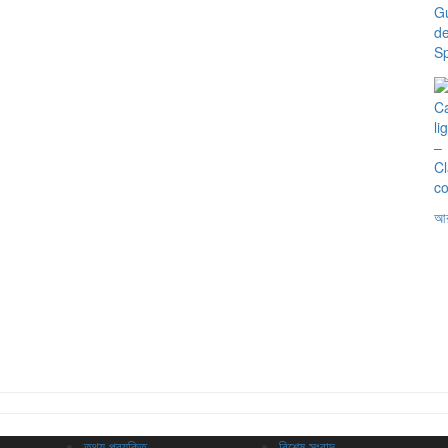
আ
তথ্য প্রযুক্তি
বিশেষ সংবাদ