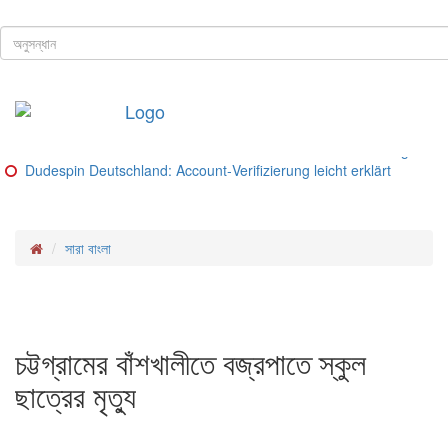
ঢাকা, ৮ই আগস্ট, ২০২৬ খ্রিস্টাব্দ
শিরোনাম
Buitenlandse goksites voor spelers uit Nederland – Ranking van be
Glorion Casino Online – Sicherheitsguide und Lizenz‑Check
Glorion Casino – Schritte und Methoden für deutsche Spieler
Glorion Casino – Zahlungsmethoden im Überblick
Glorion Casino Bonus: So funktioniert die Konto‑Verifizierung für d
Dudespin Deutschland: Account‑Verifizierung leicht erklärt
সারা বাংলা
চট্টগ্রামের বাঁশখালীতে বজ্রপাতে স্কুল
ছাত্রের মৃত্যু