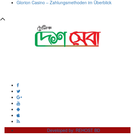
Glorion Casino – Zahlungsmethoden im Überblick
সম্পাদক ও প্রকাশক :
এইচ এম ওবায়দুল হক
দূর্গাপুর , দিঘীরপার , কুমিল্লা ৩৫০০ ।
+8809610978010
info@dainikdeshseba.com
Developed by: REHOST BD