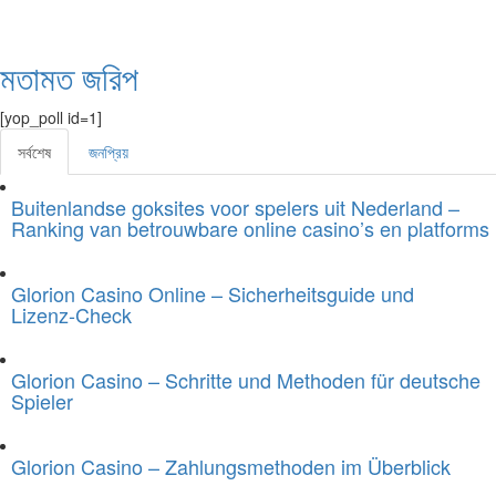
মতামত জরিপ
[yop_poll id=1]
সর্বশেষ
জনপ্রিয়
Buitenlandse goksites voor spelers uit Nederland –
Ranking van betrouwbare online casino’s en platforms
Glorion Casino Online – Sicherheitsguide und
Lizenz‑Check
Glorion Casino – Schritte und Methoden für deutsche
Spieler
Glorion Casino – Zahlungsmethoden im Überblick