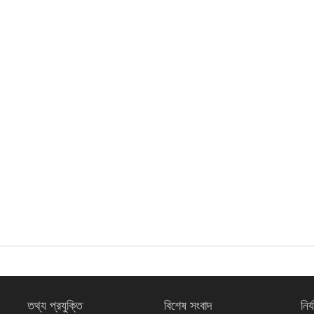
তথ্য প্রযুক্তি
বিশেষ সংবাদ
নির