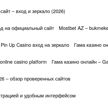
сайт – вход и зеркало (2026)
од на официальный сайт
Mostbet AZ – bukmeker
Pin Up Casino вход на зеркало
Гама казино он
 online casino platform
Гама казино онлайн – Ga
26 – обзор проверенных сайтов
истрацией и удобным интерфейсом