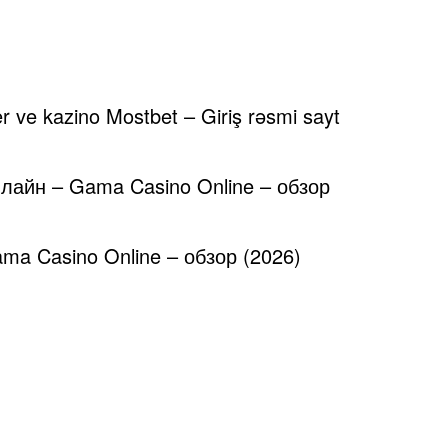
 ve kazino Mostbet – Giriş rəsmi sayt
лайн – Gama Casino Online – обзор
ma Casino Online – обзор (2026)