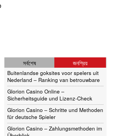
р
সর্বশেষ
জনপ্রিয়
Buitenlandse goksites voor spelers uit
Nederland – Ranking van betrouwbare
online casino’s en platforms
Glorion Casino Online –
Sicherheitsguide und Lizenz‑Check
Glorion Casino – Schritte und Methoden
für deutsche Spieler
Glorion Casino – Zahlungsmethoden im
Überblick