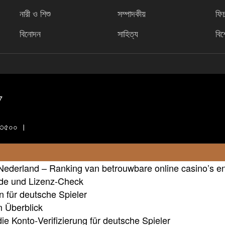
নারী ও শিশু
সম্পাদকীয়
ফিচ
বিনোদন
সাহিত্য
বিশ
7
লা ৩৫০০ ।
 Nederland – Ranking van betrouwbare online casino’s en
ide und Lizenz‑Check
 für deutsche Spieler
 Überblick
ie Konto‑Verifizierung für deutsche Spieler