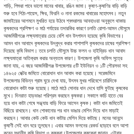
শাড়ি, শিশুরা পাবে ভালো মানের খাবার, রঙিন জামা। কৃষাণ-কৃষাণির বাড়ি বাড়ি
শুরু হবে পিঠা-পায়েস, ক্ষির, ফিরনি ও নানা রকমের খাবারের মহোৎসব। নতুন
জামাইয়ের আগমনে মুখরিত হয়ে উঠবে শ্বশুরালয় আবহাওয়া অনুকূলে থাকায়
কৃষকদের প্রশিক্ষণ ও মাঠ পর্যায়ের তদারকির কারণে চলতি রোপা-আমন মৌসুমে
আজমিরীগঞ্জে লক্ষ্যমাত্রার চেয়ে বেশি ধান উৎপাদন হয়েছে কৃষি বিভাগের।
আমন ধান আবাদে কৃষকদের উদ্বুদ্ধ করার পাশাপাশি কৃষকদের চাষের প্রশিক্ষণ
দিয়েছে কৃষি বিভাগ। তবে চলতি মৌসুমে উচ্চ ফলন ও হাইব্রিড ধান আবাদ
লক্ষ্যমাত্রা অতিক্রম করার অন্যতম কারণ। উপজেলা কৃষি অফিস সুত্রে
জানা যায়, এ বছর আজমিরীগঞ্জ উপজেলার ৫টি ইউনিয়ন ও ১টি পৌরসভা সহ
১৪৬২৫ হেক্টর জমিতে বোরোধান ধান আবাদ করা হয়েছে। সরেজমিনে
উপজেলার বিভিন্ন গ্রাম ঘুরে দেখা যায়, উৎসব মুখর পরিবেশে চারিদিকে
বোরোধান কাটা শুরু হয়েছে। মাঠে মাঠে সোনার ধান দেখে হাসি ফুটছে কৃষকের
মুখে। দিনরাত হাড়ভাঙা পরিশ্রম করছেন কৃষকরা। সকালে কাচি হাতে বের
হয়ে ধান কাটা শেষে সন্ধ্যায় বাড়ি ফিরে আসেন কৃষক। কাটা ধান জমিতেই
বিছিয়ে রাখছেন। ধান শোকানোর পর ধান ভাঙার মেশিন দিয়ে ধান মাড়াই
করছেন। আবার কেউ কেউ ধান কাটার মেশিন দিয়ে কাটছে। মনের আনন্দে
কৃষাণী সেই ধান ঘরে তুলছেন। এবার আমন ফলনের রেকর্ড ছাড়াবে বলে আশা
করেন স্থানীয় কৃষি বিভাগ ও কৃষকরা।উপজেলার কৃষকেরা জানান, এইবার