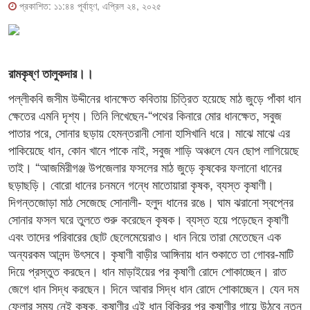
প্রকাশিত: ১১:৪৪ পূর্বাহ্ণ, এপ্রিল ২৪, ২০২৫
রামকৃষ্ণ তালুকদার।।
পল্লীকবি জসীম উদ্দীনের ধানক্ষেত কবিতায় চিত্রিত হয়েছে মাঠ জুড়ে পাঁকা ধান
ক্ষেতের এমনি দৃশ্য। তিনি লিখেছেন-“পথের কিনারে মোর ধানক্ষেত, সবুজ
পাতার পরে, সোনার ছড়ায় হেমন্তরানী সোনা হাসিখানি ধরে। মাঝে মাঝে এর
পাকিয়েছে ধান, কোন খানে পাকে নাই, সবুজ শাড়ি অঞ্চলে যেন ছোপ লাগিয়েছে
তাই। “আজমিরীগঞ্জ উপজেলার ফসলের মাঠ জুড়ে কৃষকের ফলানো ধানের
ছড়াছড়ি। বোরো ধানের চনমনে গন্ধে মাতোয়ারা কৃষক, ব্যস্ত কৃষাণী।
দিগন্তজোড়া মাঠ সেজেছে সোনালী- হলুদ ধানের রঙে। ঘাম ঝরানো স্বপ্নের
সোনার ফসল ঘরে তুলতে শুরু করেছেন কৃষক। ব্যস্ত হয়ে পড়েছেন কৃষাণী
এবং তাদের পরিবারের ছোট ছেলেমেয়েরাও। ধান নিয়ে তারা মেতেছেন এক
অন্যরকম আনন্দ উৎসবে। কৃষাণী বাড়ীর আঙ্গিনায় ধান শুকাতে তা গোবর-মাটি
দিয়ে প্রস্তুত করছেন। ধান মাড়াইয়ের পর কৃষাণী রোদে শোকাচ্ছেন। রাত
জেগে ধান সিদ্ধ করছেন। দিনে আবার সিদ্ধ ধান রোদে শোকাচ্ছেন। যেন দম
ফেলার সময় নেই কৃষক, কৃষাণীর এই ধান বিক্রির পর কৃষাণীর গায়ে উঠবে নতুন