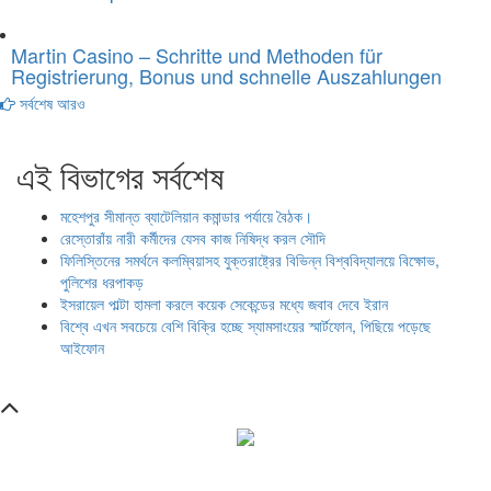
Martin Casino – Schritte und Methoden für
Registrierung, Bonus und schnelle Auszahlungen
সর্বশেষ আরও
এই বিভাগের সর্বশেষ
মহেশপুর সীমান্ত ব্যাটেলিয়ান কমান্ডার পর্যায়ে বৈঠক।
রেস্তোরাঁয় নারী কর্মীদের যেসব কাজ নিষিদ্ধ করল সৌদি
ফিলিস্তিনের সমর্থনে কলম্বিয়াসহ যুক্তরাষ্ট্রের বিভিন্ন বিশ্ববিদ্যালয়ে বিক্ষোভ,
পুলিশের ধরপাকড়
ইসরায়েল পাল্টা হামলা করলে কয়েক সেকেন্ডের মধ্যে জবাব দেবে ইরান
বিশ্বে এখন সবচেয়ে বেশি বিক্রি হচ্ছে স্যামসাংয়ের স্মার্টফোন, পিছিয়ে পড়েছে
আইফোন
সম্পাদক ও প্রকাশক :
এইচ এম ওবায়দুল হক