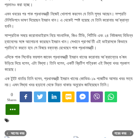
প্রদানও করা হচ্ছে।
এমন খবরের পর পাক প্রধানমন্ত্রী নিজেই খোলাশা করলেন যে তিনি সুস্থ আছেন। সম্প্রতি
টেলিভিশনে ভাষণ দিয়েছেন ইমরান খান। এ থেকেই স্পষ্ট হয়েছে যে তিনি করোনায় আ’ক্রান্ত
হননি।
সাম্প্রতিক সময়ে করোনাভাইরাস নিয়ে সাংবাদিক, জিও টিভি, পিটিভি এবং ২৪ নিউজসহ বিভিন্ন
চ্যানেলের সঙ্গে আলোচনা করেছেন ইমরান খান। সেখানে প্রাণঘা’তী এই ভাইরাসকে কিভাবে
প্রতিহ’ত করতে হবে সে বিষয়ে বক্তব্য রেখেছেন পাক প্রধানমন্ত্রী।
এদিকে পাক সিনেটর ফয়সাল জাবেদ প্রধানমন্ত্রী ইমরান খানের করোনায় আ’ক্রান্তের গু’জব
উড়িয়ে দিয়ে বলেন, এটা মিথ্যা। তিনি বলেন, একটি ব্রিটিশ পত্রিকা এই মিথ্যা খবর প্রকাশ
করেছে।
এক টুইট বার্তায় তিনি বলেন, প্রধানমন্ত্রী ইমরান খানের কোভিড-১৯ পজেটিভ আসার খবর সত্য
নয়। এমন মিথ্যা খবর ছড়ানো থেকে বিরত থাকার অনুরোধ জানিয়েছেন তিনি।
0
Shares
আগের খবর
পরের খবর