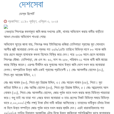
দেশসেবা
ডেস্ক রিপোর্ট
প্রকাশিত: ১১:৪০ পূর্বাহ্ণ, এপ্রিল ৩, ২০২৪
।বগুড়ার শিবগঞ্জে কবলাকৃত জমি জবর দখলের চেষ্টা, থানায় অভিযোগ করায় বাদীর বাড়ীতে
আগুন দেওয়ার অভিযোগ পাওয়া গেছে৷
অভিযোগ সূত্রে জানা যায়, শিবগঞ্জ সদর ইউনিয়নের গুজিয়া তেলিপাড়া গ্রামের মৃত সোবহান
আলীর স্ত্রী মনোয়ারা বেগম এর শ্বশুর গত ২৩/৯/১৪ইং তারিখে বিভিন্ন দাগে ৮০ শতক জমি
তার ছেলে ময়নুল হাসানকে কবলা হিসেবে বিক্রি করে দেন। পরে ২০১৬ সালে ছেলে মনোয়ার
শিবগঞ্জ মৌজা- তেলিপাড়া, জে এল নং- ৬২, দাগ নং-২৫৮, পরিমান-২১ শতক ধানী জমি মায়ের
কাছে বিক্রি করেন। এরপর দীর্ঘদিন ধরে সুনামের সাথে উক্ত জমি ভোগ দখল করে মনোয়ারা
বেগম। সাম্প্রতিক উক্ত জমি একই গ্রামের প্রতিবেশী ১। মোঃ আলমগীর হোসেন (৫২),
পিতা-মৃত আয়েজ উদ্দিন, ২।
মোঃ জয় সামাদ (৬০), পিতা-মৃত রিয়াজ উদ্দিন, ৩। মোঃ সায়েল গামান (৫৫), পিতা। মৃত
কতিচা উদ্দিন ৪। মোঃ আমির হোসেন (৫৩), পিতা-মৃত রিয়াজ উদ্দিন, ৫। মোঃ আব্দুল্লাহ আল
নোমান (২২), পিতা-মোঃ আলমগীর হোসেন, জোর পূর্বক ভাবে দখল করার জন্য বিভিন্ন পায়তারা
করে। শুধু তাই নয় তারা গত ১বছর যাবত মনোয়ারা ও তার ছেলের নিকট বিভিন্ন সময়ে বিভিন্ন
ভাবে ৫.০০,০০০/-(পাঁচ লক্ষ) টাকা চাঁদা দাবী করিয়া আসিতেছে। তাহাদের দাবীকৃত চাঁদার টাকা
না দিলে উক্ত সম্পত্তি জোর পূর্বক ভাবে দখল করার হুমকি দেন। এরই ধারাবাহিকতায় গত
২৮/০৩/২৪ তারিখ দিবারাত অনুমানিক ৩টার দিকে উক্ত ব্যক্তিরা পূর্বপরিকল্পিত ভাবে মনোয়ারার