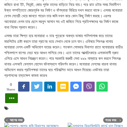
জমিতে রাখা ইট, সিমেন্ট, জোর পূর্বক তাদের বাড়িতে নিয়ে যায়। পরে রাত ৪টার সময় বিবাদীগণ
উক্ত সম্পত্তিতে জোরপূর্বক ঘর নির্মাণ ও বাঁশদ্বারা ঘিরিয়ে দখল করতে থাকে। এসময় মনোয়ারা
বেগম সেহেরী খেয়ে জানতে পারেন তার জমি দখল করে কোন কিছু নির্মাণ করছে। এরপর
আনোয়ারা বেগম তার ছেলে ময়নুল আসান সহ ওই জমিতে গিয়ে প্রতিপক্ষদের ঘর নির্মাণ কাজে
বাধা নিষেধ প্রদান করেন।
এসময় তারা ক্ষিপ্ত হয়ে মনোয়ারা ও তার পুত্রকে অকথ্য ভাষায় গালিগালাজ করে তাদের
মারপিটের চেষ্টা করলে তারা প্রাণের ভয়ে সেখান থেকে চলে যান। এবিষয়ে শিবগঞ্জ থানায়
মনোয়ারা বেগম একটি অভিযোগ দায়ের করেন। গতকাল সোমবার দিবাগত রাতে মনোয়ারার বাড়ীর
পশ্চিমপাশে বাশের বেড়া ঘরে আগুন লাগিয়ে দেয়। এতে তাদের আত্মচিৎকারে এলাকাবাসী দ্রুত
এগিয়ে এসে আগুন নিয়ন্ত্রণ করেন। পরে সরকারি জরুরী সেবা ৯৯৯ নাম্বারে কল করলে শিবগঞ্জ
থানার এসআই বেল্লাল হোসেন ঘটনাস্থলে পরিদর্শন করেন। মনোয়ারা বেগমের ধারনা থানায়
অভিযোগ করায় প্রতিপক্ষরা তাদের ঘরে পরিকল্পিত ভাবে আগুন দিয়েছে৷ এঘটনায় তারা
প্রশাসনের হস্তক্ষেপ কামনা করেন৷
0
Shares
আগের খবর
পরের খবর