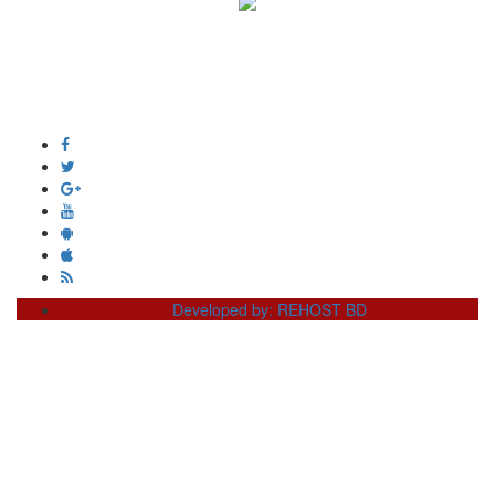
সম্পাদক ও প্রকাশক :
এইচ এম ওবায়দুল হক
দূর্গাপুর , দিঘীরপার , কুমিল্লা ৩৫০০ ।
+8809610978010
info@dainikdeshseba.com
Developed by: REHOST BD