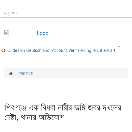
ঢাকা, ৮ই আগস্ট, ২০২৬ খ্রিস্টাব্দ
শিরোনাম
Buitenlandse goksites voor spelers uit Nederland – Ranking van be
Glorion Casino Online – Sicherheitsguide und Lizenz‑Check
Glorion Casino – Schritte und Methoden für deutsche Spieler
Glorion Casino – Zahlungsmethoden im Überblick
Glorion Casino Bonus: So funktioniert die Konto‑Verifizierung für d
Dudespin Deutschland: Account‑Verifizierung leicht erklärt
সারা বাংলা
শিবগঞ্জে এক বিধবা নারীর জমি জবর দখলের
চেষ্টা, থানায় অভিযোগ