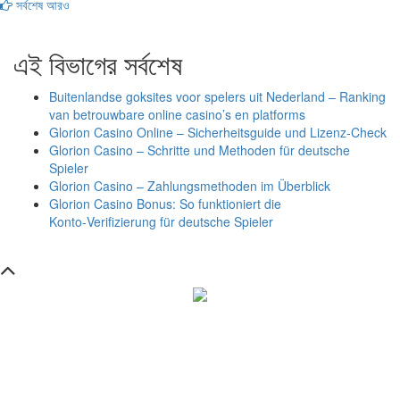
সর্বশেষ আরও
এই বিভাগের সর্বশেষ
Buitenlandse goksites voor spelers uit Nederland – Ranking
van betrouwbare online casino’s en platforms
Glorion Casino Online – Sicherheitsguide und Lizenz‑Check
Glorion Casino – Schritte und Methoden für deutsche
Spieler
Glorion Casino – Zahlungsmethoden im Überblick
Glorion Casino Bonus: So funktioniert die
Konto‑Verifizierung für deutsche Spieler
সম্পাদক ও প্রকাশক :
এইচ এম ওবায়দুল হক
দূর্গাপুর , দিঘীরপার , কুমিল্লা ৩৫০০ ।
+8809610978010
info@dainikdeshseba.com