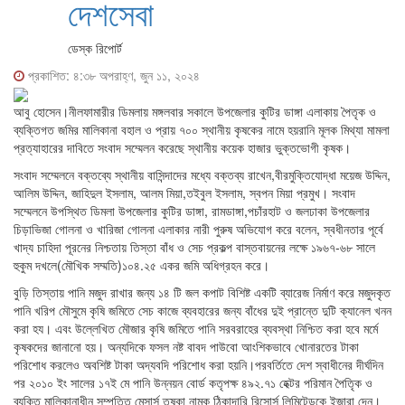
দেশসেবা
ডেস্ক রিপোর্ট
প্রকাশিত: ৪:৩৮ অপরাহ্ণ, জুন ১১, ২০২৪
আবু হোসেন।নীলফামারীর ডিমলায় মঙ্গলবার সকালে উপজেলার কুটির ডাঙ্গা এলাকায় পৈতৃক ও
ব্যক্তিগত জমির মালিকানা বহাল ও প্রায় ৭০০ স্থানীয় কৃষকের নামে হয়রানি মূলক মিথ্যা মামলা
প্রত্যাহারের দাবিতে সংবাদ সম্মেলন করেছে স্থানীয় কয়েক হাজার ভুক্তভোগী কৃষক।
সংবাদ সম্মেলনে বক্তব্যে স্থানীয় বাসিন্দাদের মধ্যে বক্তব্য রাখেন,বীরমুক্তিযোদ্ধা ময়েজ উদ্দিন,
আলিম উদ্দিন, জাহিদুল ইসলাম, আলম মিয়া,তইবুল ইসলাম, স্বপন মিয়া প্রমুখ। সংবাদ
সম্মেলনে উপস্থিত ডিমলা উপজেলার কুটির ডাঙ্গা, রামডাঙ্গা,পচাঁরহাট ও জলঢাকা উপজেলার
চিড়াভিজা গোলনা ও খারিজা গোলনা এলাকার নারী পুরুষ অভিযোগ করে বলেন, স্বধীনতার পূর্বে
খাদ্য চাহিদা পূরনের নিশ্চতায় তিস্তা বাঁধ ও সেচ প্রকল্প বাস্তবায়নের লক্ষে ১৯৬৭-৬৮ সালে
হুকুম দখলে(মৌখিক সম্মতি)১০৪.২৫ একর জমি অধিগ্রহন করে।
বুড়ি তিস্তায় পানি মজুদ রাখার জন্য ১৪ টি জল কপাট বিশিষ্ট একটি ব্যারেজ নির্মাণ করে মজুদকৃত
পানি খরিপ মৌসুমে কৃষি জমিতে সেচ কাজে ব্যবহারের জন্য বাঁধের দুই প্রান্তে দুটি ক্যানেল খনন
করা হয। এবং উল্লেখিত মৌজার কৃষি জমিতে পানি সরবরাহের ব্যবস্থা নিশ্চিত করা হবে মর্মে
কৃষকদের জানানো হয়। অন্যদিকে ফসল নষ্ট বাবদ পাউবো আংশিকভাবে খোনারতের টাকা
পরিশোধ করলেও অবশিষ্ট টাকা অদ্যবদি পরিশোধ করা হয়নি।পরবর্তিতে দেশ স্বাধীনের দীর্ঘদিন
পর ২০১০ ইং সালের ১৭ই মে পানি উন্নয়ন বোর্ড কতৃপক্ষ ৪৯২.৭১ হেক্টর পরিমান পৈতিৃক ও
ব্যক্তি মালিকানাধীন সম্পত্তি মেসার্স তুষুকা নামক ঠিকাদারি রিসোর্স লিমিটেডকে ইজারা দেন।