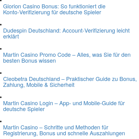
Glorion Casino Bonus: So funktioniert die
Konto‑Verifizierung für deutsche Spieler
Dudespin Deutschland: Account‑Verifizierung leicht
erklärt
Martin Casino Promo Code – Alles, was Sie für den
besten Bonus wissen
Cleobetra Deutschland – Praktischer Guide zu Bonus,
Zahlung, Mobile & Sicherheit
Martin Casino Login – App- und Mobile-Guide für
deutsche Spieler
Martin Casino – Schritte und Methoden für
Registrierung, Bonus und schnelle Auszahlungen