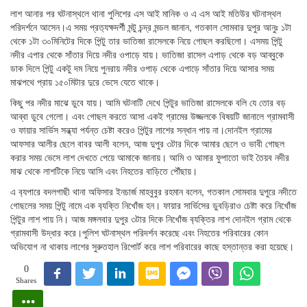
লাশ আনার পর ঘটনাস্থলে থানা পুলিশের এস আই মানিক ও এ এস আই মতিউর ঘটনাস্থল
পরিদর্শনে আসেন।এ সময় প্রত‍‍্যক্ষদর্শী মন্টু চন্দ্র মন্ডল জানান, গতকাল সোমবার দুপুর আনুঃ ১টা
থেকে ১টা ৩০মিনিটের দিকে পিন্টু তার ভাতিজা রাসেলকে নিয়ে গোছল করছিলো। এসময় পিন্টু
নদীর এপার থেকে সাঁতার দিয়ে নদীর ওপাড়ে যায়। ভাতিজা রাসেল এপাড় থেকে বড় আব্বুকে
ডাক দিলে পিন্টু একটু দম নিয়ে পুনরায় নদীর ওপাড় থেকে এপাড়ে সাঁতার দিয়ে আসার সময়
মাঝপথে প্রায় ১৫০মিটার দুরে ভেসে যেতে থাকে।
কিছু পর নদীর মাঝে ডুবে যায়। আমি ঘটনাটি দেখে পিন্টুর ভাতিজা রাসেলকে বলি যে তোর বড়
আব্বা ডুবে গেলো। এবং গোছল করতে আসা একই গ্রামের উজ্জলকে বিষয়টি জানালে গ্রামবাসী
ও ফায়ার সার্ভিস সন্ধ্যা পর্যন্ত চেষ্টা করেও পিন্টুর লাশের সন্ধান পায় না।দোনইল গ্রামের
আফসার আলীর ছেলে বাবর আলী বলেন, আজ দুপুর ৩টার দিকে আমার ছেলে ও ভাবী গোছল
করার সময় ভেসে লাশ দেখতে পেয়ে আমাকে জানায়। আমি ও আমার ফুপাতো ভাই তৈয়ব নদীর
মাঝ থেকে লাশটিকে নিয়ে আসি এবং নিহতের বাড়িতে পৌঁছায়।
এ ব‍্যপারে বদলগাছী থানা অফিসার ইনচার্জ মাহবুবুর রহমান বলেন, গতকাল সোমবার দুপুরে নদীতে
গোছলের সময় পিন্টু নামে এক ব‍্যক্তি নিখোঁজ হন। ফায়ার সার্ভিসের ডুবড়িরাও চেষ্টা করে নিখোঁজ
পিন্টুর লাশ পায় নি। আজ মঙ্গলবার দুপুর ৩টার দিকে নিখোঁজ ব‍্যক্তির লাশ দোনইল গ্রাম থেকে
গ্রামবাসী উদ্ধার করে।পুলিশ ঘটনাস্থল পরিদর্শন করেছে এবং নিহতের পরিবারের কোন
অভিযোগ না থাকায় লাশের সুরুতহাল রিপোর্ট করে লাশ পরিবারের কাছে হস্তান্তর করা হয়েছে।
0
Shares