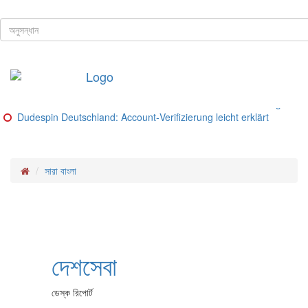
ঢাকা, ৭ই আগস্ট, ২০২৬ খ্রিস্টাব্দ
শিরোনাম
Buitenlandse goksites voor spelers uit Nederland – Ranking van be
Glorion Casino Online – Sicherheitsguide und Lizenz‑Check
Glorion Casino – Schritte und Methoden für deutsche Spieler
Glorion Casino – Zahlungsmethoden im Überblick
Glorion Casino Bonus: So funktioniert die Konto‑Verifizierung für d
Dudespin Deutschland: Account‑Verifizierung leicht erklärt
সারা বাংলা
দেশসেবা
ডেস্ক রিপোর্ট