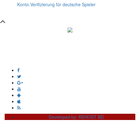
Konto‑Verifizierung für deutsche Spieler
সম্পাদক ও প্রকাশক :
এইচ এম ওবায়দুল হক
দূর্গাপুর , দিঘীরপার , কুমিল্লা ৩৫০০ ।
+8809610978010
info@dainikdeshseba.com
Developed by: REHOST BD