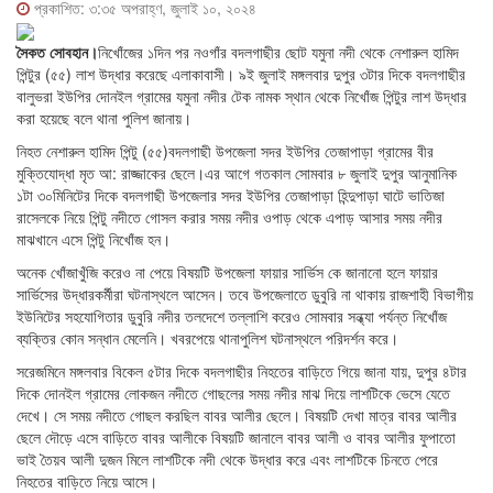
প্রকাশিত: ৩:৩৫ অপরাহ্ণ, জুলাই ১০, ২০২৪
সৈকত সোবহান।
নিখোঁজের ১দিন পর নওগাঁর বদলগাছীর ছোট যমুনা নদী থেকে নেশারুল হামিদ
পিন্টুর (৫৫) লাশ উদ্ধার করেছে এলাকাবাসী। ৯ই জুলাই মঙ্গলবার দুপুর ৩টার দিকে বদলগাছীর
বালুভরা ইউপির দোনইল গ্রামের যমুনা নদীর টেক নামক স্থান থেকে নিখোঁজ পিন্টুর লাশ উদ্ধার
করা হয়েছে বলে থানা পুলিশ জানায়।
নিহত নেশারুল হামিদ পিন্টু (৫৫)বদলগাছী উপজেলা সদর ইউপির তেজাপাড়া গ্রামের বীর
মুক্তিযোদ্ধা মৃত আ: রাজ্জাকের ছেলে।এর আগে গতকাল সোমবার ৮ জুলাই দুপুর আনুমানিক
১টা ৩০মিনিটের দিকে বদলগাছী উপজেলার সদর ইউপির তেজাপাড়া হিন্দুপাড়া ঘাটে ভাতিজা
রাসেলকে নিয়ে পিন্টু নদীতে গোসল করার সময় নদীর ওপাড় থেকে এপাড় আসার সময় নদীর
মাঝখানে এসে পিন্টু নিখোঁজ হন।
অনেক খোঁজাখুঁজি করেও না পেয়ে বিষয়টি উপজেলা ফায়ার সার্ভিস কে জানানো হলে ফায়ার
সার্ভিসের উদ্ধারকর্মীরা ঘটনাস্থলে আসেন। তবে উপজেলাতে ডুবুরি না থাকায় রাজশাহী বিভাগীয়
ইউনিটের সহযোগিতার ডুবুরি নদীর তলদেশে তল্লাশি করেও সোমবার সন্ধ্যা পর্যন্ত নিখোঁজ
ব্যক্তির কোন সন্ধান মেলেনি। খবরপেয়ে থানাপুলিশ ঘটনাস্থলে পরিদর্শন করে।
সরেজমিনে মঙ্গলবার বিকেল ৫টার দিকে বদলগাছীর নিহতের বাড়িতে গিয়ে জানা যায়, দুপুর ৪টার
দিকে দোনইল গ্রামের লোকজন নদীতে গোছলের সময় নদীর মাঝ দিয়ে লাশটিকে ভেসে যেতে
দেখে। সে সময় নদীতে গোছল করছিল বাবর আলীর ছেলে। বিষয়টি দেখা মাত্র বাবর আলীর
ছেলে দৌড়ে এসে বাড়িতে বাবর আলীকে বিষয়টি জানালে বাবর আলী ও বাবর আলীর ফুপাতো
ভাই তৈয়ব আলী দুজন মিলে লাশটিকে নদী থেকে উদ্ধার করে এবং লাশটিকে চিনতে পেরে
নিহতের বাড়িতে নিয়ে আসে।