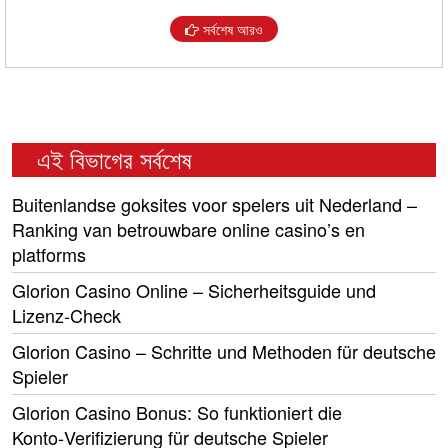
সর্বশেষ আরও
এই বিভাগের সর্বশেষ
Buitenlandse goksites voor spelers uit Nederland –
Ranking van betrouwbare online casino’s en
platforms
Glorion Casino Online – Sicherheitsguide und
Lizenz‑Check
Glorion Casino – Schritte und Methoden für deutsche
Spieler
Glorion Casino Bonus: So funktioniert die
Konto‑Verifizierung für deutsche Spieler