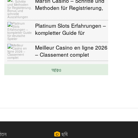
Martin Casino – Schritte und
Methoden für Registrierung,
Bonus und schnelle
Auszahlungen
Platinum Slots Erfahrungen –
kompletter Guide für
deutsche Spieler
Meilleur Casino en ligne 2026
– Classement complet
আরও
্যাতন
ছবি