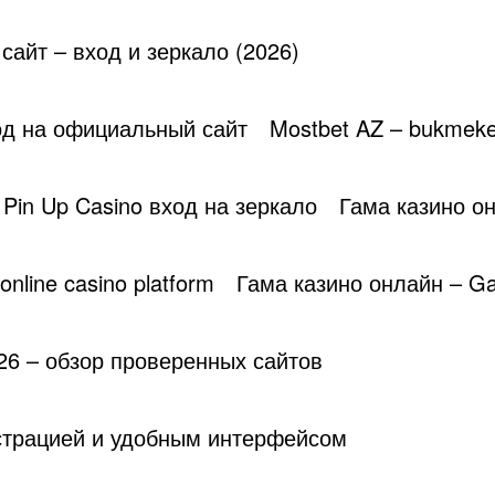
сайт – вход и зеркало (2026)
од на официальный сайт
Mostbet AZ – bukmeker
Pin Up Casino вход на зеркало
Гама казино он
 online casino platform
Гама казино онлайн – Ga
26 – обзор проверенных сайтов
истрацией и удобным интерфейсом