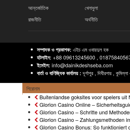
আন্তর্জাতিক
খেলাধুলা
রাজনীতি
অর্থনীতি
এইচ এম ওবায়দুল হক
সম্পাদক ও প্রকাশক:
+88 09613245600 , 0187584056
হটলাইন:
info@dainikdeshseba.com
ইমেইল:
দূর্গাপুর , দিঘীরপার , কুমিল্
বার্তা ও বাণিজ্যিক কার্যালয় :
শিরোনাম
Buitenlandse goksites voor spelers uit
Glorion Casino Online – Sicherheitsgu
Glorion Casino – Schritte und Methoden
Glorion Casino – Zahlungsmethoden im
Glorion Casino Bonus: So funktioniert d