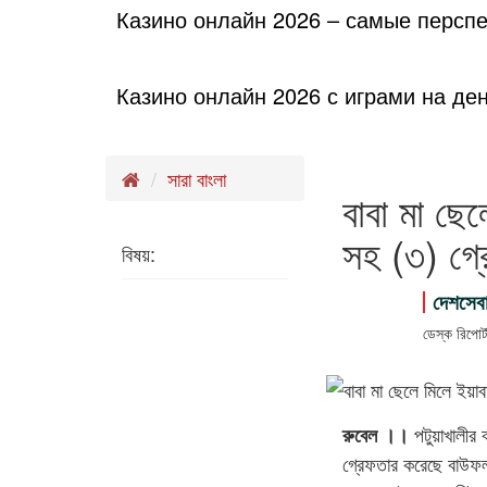
Казино онлайн 2026 – самые персп
Казино онлайн 2026 с играми на де
সারা বাংলা
বাবা মা ছেল
সহ (৩) গ্
বিষয়:
দেশসেব
ডেস্ক রিপোর্
পটুয়াখালীর
রুবেল ।।
গ্রেফতার করেছে বাউফ