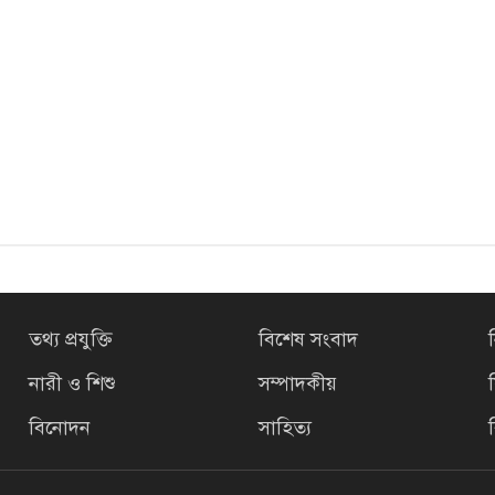
তথ্য প্রযুক্তি
বিশেষ সংবাদ
নারী ও শিশু
সম্পাদকীয়
বিনোদন
সাহিত্য