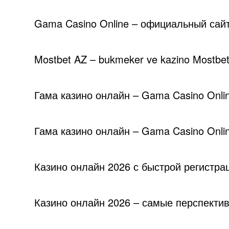
Gama Casino Online – официальный сайт
Mostbet AZ – bukmeker ve kazino Mostbet 
Гама казино онлайн – Gama Casino Onlin
Гама казино онлайн – Gama Casino Onlin
Казино онлайн 2026 с быстрой регистр
Казино онлайн 2026 – самые перспекти