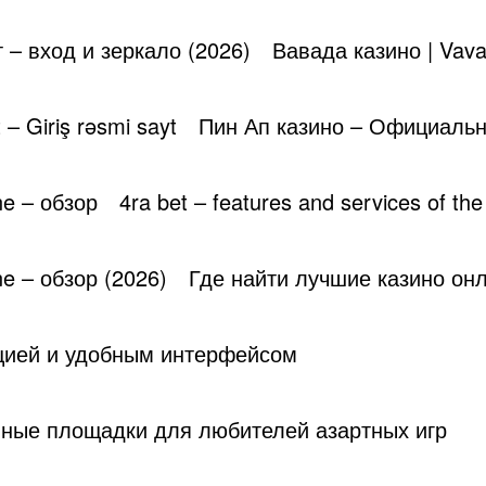
 – вход и зеркало (2026)
Вавада казино | Vav
– Giriş rəsmi sayt
Пин Ап казино – Официальны
e – обзор
4ra bet – features and services of the
e – обзор (2026)
Где найти лучшие казино он
ацией и удобным интерфейсом
вные площадки для любителей азартных игр