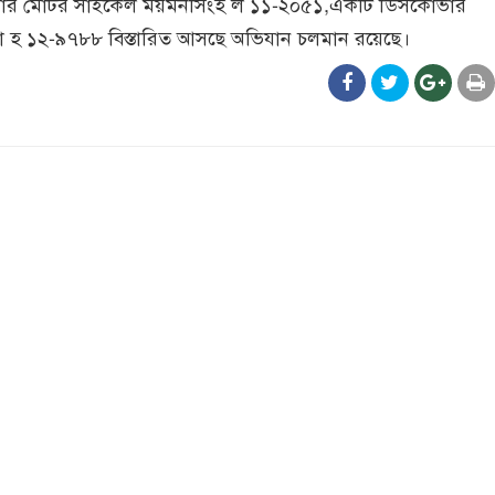
ার মোটর সাইকেল ময়মনসিংহ ল ১১-২০৫১,একটি ডিসকোভার
া হ ১২-৯৭৮৮ বিস্তারিত আসছে অভিযান চলমান রয়েছে।