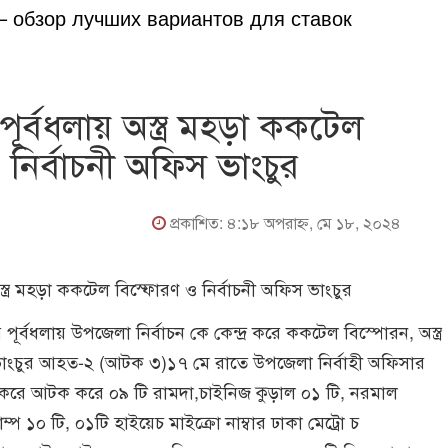
 – обзор лучших вариантов для ставок
পূর্বধলায় অস্ত্র মহড়া ককটেল
নির্বাচনী অফিস ভাংচুর
প্রকাশিত: ৪:১৮ অপরাহ্ণ, মে ১৮, ২০২৪
ূর্বধলায় উপজেলা নির্বাচন কে কেন্দ্র করে ককটেল বিস্পোরন, অস্ত্র
ংচুর আহত-২ (আটক ৩)১৭ মে রাতে উপজেলা নির্বাহী অফিসার
র করে আটক করে ০৯ টি রামদা,চাইনিজ কুড়াল ০১ টি, নরমাল
যাম্প ১০ টি, ০১টি হাইয়েচ মাইক্রো নাম্বার ঢাকা মেট্রো চ