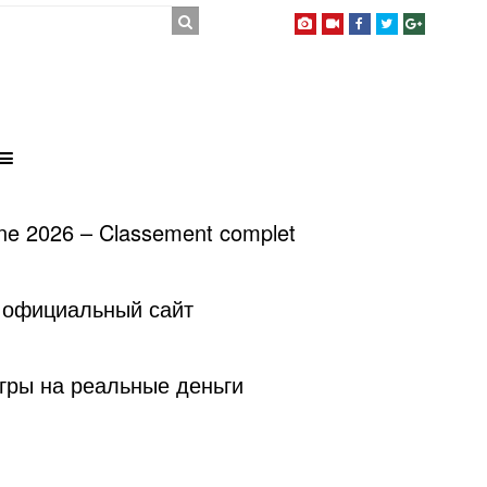
igne 2026 – Classement complet
– официальный сайт
гры на реальные деньги