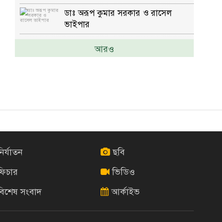
ডাঃ অরূপ কুমার সরকার ও রাসেল
ভাইপার
আরও
নির্যাতন
ছবি
ফিচার
ভিডিও
বিশেষ সংবাদ
আর্কাইভ