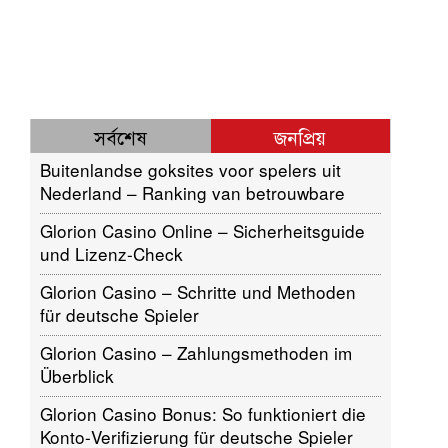
সর্বশেষ
জনপ্রিয়
Buitenlandse goksites voor spelers uit
Nederland – Ranking van betrouwbare
online casino’s en platforms
Glorion Casino Online – Sicherheitsguide
und Lizenz‑Check
Glorion Casino – Schritte und Methoden
für deutsche Spieler
Glorion Casino – Zahlungsmethoden im
Überblick
Glorion Casino Bonus: So funktioniert die
Konto‑Verifizierung für deutsche Spieler