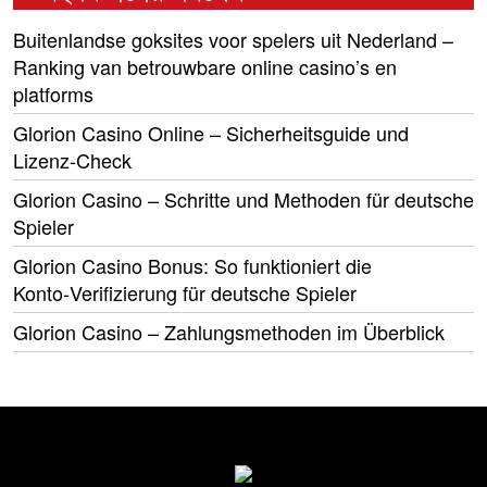
Buitenlandse goksites voor spelers uit Nederland –
Ranking van betrouwbare online casino’s en
platforms
Glorion Casino Online – Sicherheitsguide und
Lizenz‑Check
Glorion Casino – Schritte und Methoden für deutsche
Spieler
Glorion Casino Bonus: So funktioniert die
Konto‑Verifizierung für deutsche Spieler
Glorion Casino – Zahlungsmethoden im Überblick