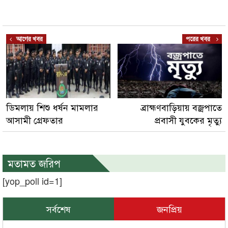
আগের খবর
পরের খবর
ডিমলায় শিশু ধর্ষন মামলার
ব্রাহ্মণবাড়িয়ায় বজ্রপাতে
আসামী গ্রেফতার
প্রবাসী যুবকের মৃত্যু
মতামত জরিপ
[yop_poll id=1]
সর্বশেষ
জনপ্রিয়