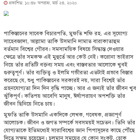
প্রকাশিত: ১০:৩৮ অপরাহ্ণ, মার্চ ২৩, ২০২০
পাকিস্তানের সাবেক বিচারপতি, মুফতি শফি রহ. এর সুযোগ্য
সাহেবজাদা, আল্লামা তাকি উসমানি দামাত বারাকাতাহুম
বর্তমান বিশ্বের গৌরব। সমসাময়িক বিষয়ে সিদ্ধান্ত দেওয়ার
ক্ষেত্রে তাঁর সমকক্ষ এই মুহুর্তে আর কেউ নেই। করোনা ভাইরাস
নিয়ে তাঁর প্রতিটি বক্তব্য সময় এবং বাস্তবতার আলোকে খুবই
গুরুত্বপূর্ণ। তাঁর ব্যক্তিত্ব ও ইলমি গভীরতা এতটাই প্রভাব বিস্তার
করেছে যে, শুধু পাকিস্তানের সরকারই নয়, সারা বিশ্বেই তাঁর
গ্রহনযোগ্যতা দিন দিন বৃদ্ধি পাচ্ছে। আর এ জন্যই তাঁর জীবন খুব
ঝুঁকিপূর্ণ। কতিপয় আবেগি মানুষ, ঈর্ষাপরায়ণ অপশক্তি তাঁর
জীবন ছিনিয়ে নিতে চায়।
মুফতি তাকি উসমানি একদিকে লেখক, গবেষক, প্রজ্ঞাপূর্ণ
আলোচক। জীবন ও জগত সম্পর্কে সবসময়ই সচেতন। তিনি তাঁর
যোগ্যতাকে ইতিমধ্যেই সারাবিশ্বের জ্ঞান পিপাসুদের কাছে পৌঁছে
দিতে সক্ষম হয়েছেন। চলমান সময়ের যে কোন সংকট, হোক