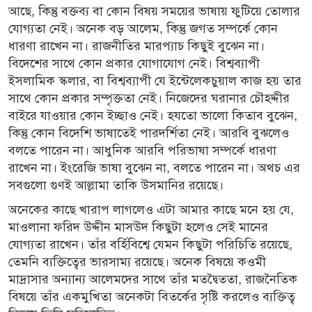
আছে, কিন্তু বক্তব্য বা কোন বিষয় সময়ের ভাষায় ফুটিয়ে তোলার
যোগ্যতা নেই। অনেক বড় আলেম, কিন্তু জগত সম্পর্কে কোন
ধারণা রাখেন না। রাজনীতির মারপ্যাচ কিছুই বুঝেন না।
বিদেশের সাথে কোন প্রকার যোগাযোগ নেই। বিশ্বব্যাপী
ইসলামিক স্কলার, বা বিশ্বব্যাপী যে ইন্টেলেকচুয়াল কাজ হয় তার
সাথে কোন প্রকার সম্পৃক্ততা নেই। নিজেদের ঘরানার চৌহদ্দীর
বাইরে যাওয়ার কোন ইচ্ছাও নেই। হযতো ভালো কিতাব বুঝেন,
কিন্তু কোন বিদেশি ভাষাতেই পারদর্শিতা নেই। আরবি বুঝলেও
বলতে পারেন না। আধুনিক আরবি পরিভাষা সম্পর্কে ধারণা
রাখেন না। ইংরেজি ভাষা বুঝেন না, বলতে পারেন না। অথচ এর
সবগুলো গুণই আল্লামা তাকি উসমানির রয়েছে।
অনেকের কাছে খারাপ লাগলেও এটা আমার কাছে মনে হয় যে,
মাওলানা ফরিদ উদ্দীন মাসউদ কিছুটা হলেও সেই মানের
যোগ্যতা রাখেন। তাঁর বর্হিবিশ্বে যেমন কিছুটা পরিচিতি রয়েছে,
তেমনি ব্যক্তিত্বের ভারসাম্য রয়েছে। অনেক বিষয়ে কওমী
মাদ্রাসার অন্যান্য আলেমদের সাথে তাঁর মতদ্বৈততা, রাজনৈতিক
বিষয়ে তাঁর একমুখিতা অনেকটা বিতর্কের সৃষ্টি করলেও ব্যক্তিত্ব