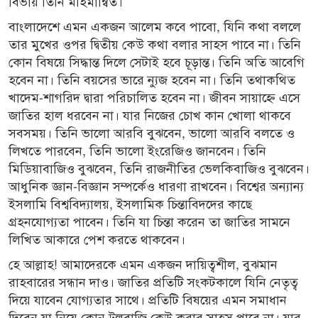
বিভায় তিনি মহিমান্বিত।
বাংলাদেশে এমন একজন আলেম কবে পাবো, যিনি কথা বললে
তার মুখের ওপর দ্বিতীয় কেউ কথা বলার সাহস পাবে না। তিনি
কোন বিষয়ে সিদ্ধান্ত দিলে সেটাই হবে চূড়ান্ত। তিনি অতি আবেগি
হবেন না। তিনি বয়সের ভারে ন্যুজ হবেন না। তিনি তথাকথিত
খাদেম-শাগরিদ দ্বারা পরিচালিত হবেন না। জীবন সায়াহ্নে এসে
জাতির হাল ধরবেন না। যার নিজের চোখ কান খোলা থাকবে
সবসময়। তিনি ভালো আরবি বুঝবেন, ভালো আরবি বলতে ও
লিখতে পারবেন, তিনি ভালো ইংরেজিও জানবেন। তিনি
মিডিয়াবাজিও বুঝবেন, তিনি রাজনীতির ভেলকিবাজিও বুঝবেন।
আধুনিক জ্ঞান-বিজ্ঞান সম্পর্কেও ধারণা রাখবেন। বিশ্বের অন্যান্য
ইসলামি বিশ্ববিদ্যালয়, ইসলামিক চিন্তাবিদদের কাছে
গ্রহনযোগ্যতা পাবেন। তিনি যা চিন্তা করেন তা জাতির সামনে
লিখিত আকারে পেশ করতে থাকবেন।
হে আল্লাহ! আমাদেরকে এমন একজন দায়িত্বশীল, বুঝমান
রাহবারের সন্ধান দাও। জাতির প্রতিটি সংকটকালে যিনি নেতৃত্ব
দিয়ে যাবেন যোগ্যতার সাথে। প্রতিটি বিষয়ের এমন সমাধান
দিবেন যা নিয়ে কোন ট্রলবাজি কেউ করার সাহস পাবে না। যার