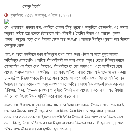
ডেস্ক রিপোর্ট
প্রকাশিত: ১২:৫৯ অপরাহ্ণ, এপ্রিল ৪, ২০২৪
মোঃ শাহজাহান।রমজান মাস, একদিকে রোদের তীব্র প্রকোপ অন্যদিকে লোডশেডিং-এর অসহ্য
যন্ত্রণায় অতিষ্ঠ হয়ে পড়েছে চট্টগ্রামের বাঁশখালীবাসী। দৈনন্দিন জীবনে এর মারাত্মক প্রভাব
পড়ছে। মানুষের মধ্যে দেখা দিয়েছে ক্ষোভ আর উৎকণ্ঠা। অনেকে বিরক্তি প্রকাশ করে দিচ্ছেন
ফেসবুকে পোস্ট।
প্রচণ্ড গরমে জনজীবনে যখন নাভিশ্বাস তখন মড়ার উপর খাঁড়ার ঘা মতো যুক্ত হয়েছে
অতিরিক্ত লোডশেডিং। অতিষ্ঠ বাঁশখালীবাসী সহ সারা দেশের মানুষ। দেশের বিভিন্ন স্থানে
লোডশেডিং এর চিত্র দেখা মিললেও, বাঁশখালীতে তা যেন কয়েকগুণ। এতে জনজীবনে নেমে
এসেছে মারাত্মক প্রভাব। স্থানীয়রা এতে খুবই অতিষ্ঠ। বলতে গেলে এ উপজেলায় ২৪ ঘণ্টায়
১০- ঘণ্টাও বিদ্যুৎ থাকছে কিনা সন্দেহান। দেশের অন্যতম পর্যটন স্থান হিসেবে পরিচিত এই
উপজেলার প্রায় কয়েক লাখ মানুষ ভ্যাপসা গরমে অতিষ্ঠ। সাংসারিক কাজকর্ম থেকে শুরু করে
চিকিৎসা, শিক্ষা, শিল্প–কলকারখানা ও কৃষিতে বিপর্যয় নেমে এসেছে। কবে নাগাদ এই বিপর্যয়
কাটবে, তা বিদ্যুৎ বিভাগ সুনির্দিষ্ট করে বলতে পারছে না।
রমজান মাস উপলক্ষে মানুষের সচরাচর খাবার তালিকায় বেশ ধরনের উপকরণ যেমন শাক সবজি,
মাছ আর ইফতার সামগ্রী মজুদ থাকে। যা ফ্রিজ কিংবা হিমাগারে মজুদ থাকে। অনেক
দোকানদার তাদের দোকানের ইফতার সামগ্রী তৈরির উপকরণ কিনে আগে থেকে ফ্রিজে রেখে
দেন। কিন্তু দিনের বেশির ভাগ সময় বিদ্যুৎ না থাকায় ফ্রিজের খাবার নষ্ট হয়ে যাচ্ছে। এতে
তাঁদের পক্ষে জীবন যাপন করা মুশকিল হয়ে পড়েছে।