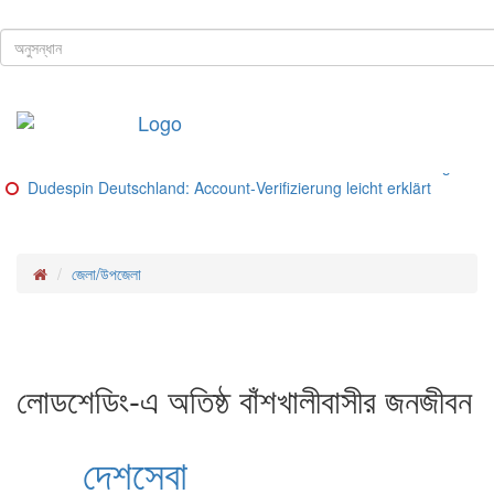
ঢাকা, ৯ই আগস্ট, ২০২৬ খ্রিস্টাব্দ
শিরোনাম
Buitenlandse goksites voor spelers uit Nederland – Ranking van be
Glorion Casino Online – Sicherheitsguide und Lizenz‑Check
Glorion Casino – Schritte und Methoden für deutsche Spieler
Glorion Casino – Zahlungsmethoden im Überblick
Glorion Casino Bonus: So funktioniert die Konto‑Verifizierung für d
Dudespin Deutschland: Account‑Verifizierung leicht erklärt
জেলা/উপজেলা
লোডশেডিং-এ অতিষ্ঠ বাঁশখালীবাসীর জনজীবন
দেশসেবা