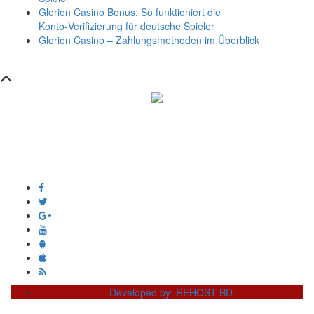
Glorion Casino Bonus: So funktioniert die
Konto‑Verifizierung für deutsche Spieler
Glorion Casino – Zahlungsmethoden im Überblick
সম্পাদক ও প্রকাশক :
এইচ এম ওবায়দুল হক
দূর্গাপুর , দিঘীরপার , কুমিল্লা ৩৫০০ ।
+8809610978010
info@dainikdeshseba.com
Developed by: REHOST BD