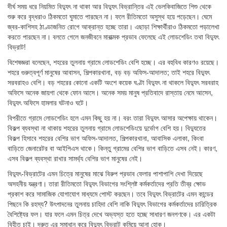
দীর্ঘ সময় ধরে নিয়মিত বিদ্যুৎ না থাকা আর বিদ্যুৎ বিভ্রান্তির এই ভেলকিবাজিতে শিশু থেকে
শুরু করে বৃদ্ধরাও ঠিকমতো ঘুমাতে পারছেন না। ফলে রীতিমতো অসুস্থ হয়ে পড়েছেন। ঘেমে
জ্বর-কাশিসহ ঠাণ্ডাজনিত রোগে আক্রান্ত হচ্ছে তারা। এছাড়া শিক্ষার্থীরাও ঠিকমতো পড়ালেখা
করতে পারছেন না। বলতে গেলে জনজীবনে মারাত্মক প্রভাব ফেলেছে এই লোডশেডিং তথা বিদ্যুৎ
বিভ্রাট!
বিশেষজ্ঞরা বলেছেন, শহরের তুলনায় গ্রামে লোডশেডিং বেশি হচ্ছে। এর বহুবিধ কারণও রয়েছে।
শহরে গুরুত্বপূর্ণ মানুষের আবাসন, শিল্পকারখানা, বড় বড় অফিস-আদালত; তাই শহরে বিদ্যুৎ
সরবরাহও বেশি। বড় শহরের কোনো একটি অংশে কয়েক ঘণ্টা বিদ্যুৎ না থাকলে বিদ্যুৎ সরবরাহ
অফিসে অনেক জায়গা থেকে ফোন আসে। অনেক সময় মানুষ প্রতিবাদে রাস্তায় নেমে আসেন,
বিদ্যুৎ অফিসে হামলার ঘটনাও ঘটে।
বিপরীতে গ্রামে লোডশেডিং হলে এমন কিছু হয় না। বরং তারা বিদ্যুৎ আসার অপেক্ষায় থাকেন।
বিকল্প ব্যবস্থা না থাকায় শহরের তুলনায় গ্রামে লোডশেডিংয়ে দুর্ভোগ বেশি হয়। বিদ্যুতের
বিকল্প হিসাবে শহরের বেশির ভাগ অফিস-আদালত, শিল্পকারখানা, আবাসিক এলাকা, কিংবা
বাড়িতে জেনারেটর বা আইপিএস থাকে। কিন্তু গ্রামের বেশির ভাগ বাড়িতে এসব নেই। কারণ,
এসব বিকল্প ব্যবস্থা রাখার সামর্থ্য বেশির ভাগ মানুষের নেই।
বিদ্যুৎ-বিভ্রাটের এমন চিত্রে মানুষের মাঝে বিরুপ প্রভাব ফেলার পাশাপাশি দেখা দিয়েছে
অসহনীয় যন্ত্রণা। তারা রীতিমতো বিদ্যুৎ বিভাগের সংশ্লিষ্ট কর্মকর্তাদের প্রতি তীব্র ক্ষোভ
প্রকাশ করে সামাজিক যোগাযোগ মাধ্যমে পোস্ট করছেন। তবে বিদ্যুৎ বিভ্রাটের এমন কান্ডের
পিছনে কি রহস্য? উৎপাদনের তুলনায় চাহিদা বেশি নাকি বিদ্যুৎ বিভাগের কর্মকর্তাদের চারিত্রিক
বৈশিষ্ট্যের ফল। যার ফলে এমন চিত্র দেখে অভ্যস্ত হতে হচ্ছে সাধারণ জনগণকে। এর একটা
বিহীত চাই। দ্রুত এর সমাধান করে বিদ্যুৎ বিভ্রাট কমিয়ে আনা হোক।