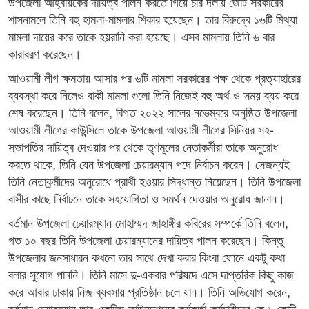
উপজেলা আহ্বায়কের দায়িত্ব পালন করতে গিয়ে চার দলীয় জোট সরকারের
শাসনামলে তিনি বহু হামলা-মামলার শিকার হয়েছেন। তার বিরুদ্বে ১৬টি মিথ্যা
মামলা দায়ের করে তাকে হয়রানি করা হয়েছে। এসব মামলায় তিনি ৬ বার
কারাবরণ করেছেন।
আওয়ামী লীগ ক্ষমতায় আসার পর ৬টি মামলা সরকারের পক্ষ থেকে প্রত্যাহারের
ব্যবস্থা করে নিলেও বাকী মামলা গুলো তিনি নিজেই বহু অর্থ ও সময় ব্যয় করে
শেষ করেছেন। তিনি বলেন, বিগত ২০২২ সালের নভেম্বরে অনুষ্ঠিত উপজেলা
আওয়ামী লীগের কাউন্সিলে তাকে উপজেলা আওয়ামী লীগের সিনিয়র সহ-
সভাপতির দায়িত্ব দেওয়ার পর থেকে তৃণমূলের নেতাকর্মীরা তাকে অনুরোধ
করতে থাকে, তিনি যেন উপজেলা চেয়ারম্যান পদে নির্বাচন করেন। সেজন্যই
তিনি নেতাকর্র্মীদের অনুরোধে প্রার্থী হওয়ার সিদ্ধান্ত নিয়েছেন। তিনি উপজেলা
বাসীর কাছে নির্বাচনে তাকে সহযোগিতা ও সমর্থন দেওয়ার অনুরোধ জানান।
বর্তমান উপজেলা চেয়ারম্যান মোহাম্মদ জাহাঙ্গীর কবিরের সম্পর্কে তিনি বলেন,
গত ১০ বছর তিনি উপজেলা চেয়ারম্যানের দায়িত্ব পালন করেছেন। কিন্তু
উপজেলার জনসাধারন কখনো তার সাথে দেখা করার কিংবা ফোনে একটু কথা
বলার সুযোগ পাননি। তিনি মাসে দু-একবার পরিষদে এসে দাপ্তরিক কিছু কাজ
করে আবার ঢাকায় নিজ ব্যবসায় প্রতিষ্ঠান চলে যান। তিনি অভিযোগ করেন,
বর্তমান চেয়ারম্যান তার একটিভ ফাউন্ডেশনের কর্মকর্তা-কর্মচারীদের কে ১ কোটি