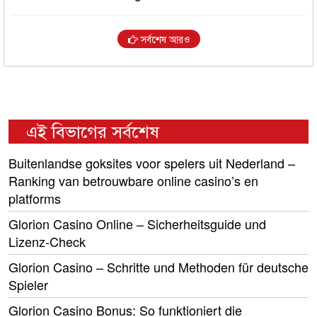
সর্বশেষ আরও
এই বিভাগের সর্বশেষ
Buitenlandse goksites voor spelers uit Nederland –
Ranking van betrouwbare online casino’s en
platforms
Glorion Casino Online – Sicherheitsguide und
Lizenz‑Check
Glorion Casino – Schritte und Methoden für deutsche
Spieler
Glorion Casino Bonus: So funktioniert die