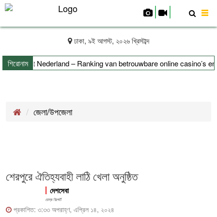
To
nav
ঢাকা, ৯ই আগস্ট, ২০২৬ খ্রিস্টাব্দ
শিরোনাম
elers uit Nederland – Ranking van betrouwbare online casino’s en p
‑Verifizierung leicht erklärt
জেলা/উপজেলা
শেরপুরে ঐতিহ্যবাহী লাঠি খেলা অনুষ্ঠিত
দেশসেবা
ডেস্ক রিপোর্ট
প্রকাশিত: ৩:৩৩ অপরাহ্ণ, এপ্রিল ১৪, ২০২৪