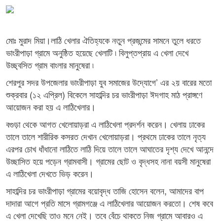
মোঃ মুরাদ মিয়া।লাঠি খেলার ঐতিহ্যকে নতুন প্রজন্মের সামনে তুলে ধরতে
ভাংরীপাড়া গ্রামে অনুষ্ঠিত হয়েছে খেলাটি ৷ বিলুপ্তপ্রায় এ খেলা দেখে
উচ্ছ্বসিত গ্রাম বাংলার মানুষেরা ৷
শেরপুর সদর উপজেলার ভাংরীপাড়া যুব সমাজের উদ্যোগে’ এর ২য় বারের মতো
শুক্রবার (১২ এপ্রিল) বিকেলে সাহাব্দির চর ভাংরীপাড়া ঈদগাহ মাঠ প্রাঙ্গণে
আয়োজন করা হয় এ লাঠিখেলার।
বগুড়া থেকে আগত খেলোয়াড়রা এ লাঠিখেলা প্রদর্শন করেন। খেলায় ঢাকের
তালে তালে শারীরিক কসরত দেখান খেলোয়াড়রা। প্রথমে ঢাকের তালে নৃত্য
এরপর চোখ ধাঁধানো লাঠিতে লাঠি দিয়ে তালে তালে আঘাতের দৃশ্য দেখে আনন্দে
উচ্ছাসিত হয়ে পড়েন গ্রামবাসী। গ্রামের ছোট ও বৃদ্ধসহ নানা বয়সী মানুষেরা
এ লাঠিখেলা দেখতে ভিড় করেন।
সাহাব্দির চর ভাংরীপাড়া গ্রামের বয়োবৃদ্ধ তাজি হোসেন বলেন, আমাদের বাপ
দাদারা আগে প্রতি মাসে গ্রামগঞ্জে এ লাঠিখেলার আয়োজন করতো। শেষ কবে
এ খেলা দেখেছি তাও মনে নেই। তবে বেঁচে থাকতে নিজ গ্রামে আবারও এ