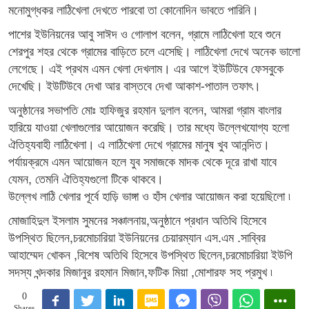
মনোমুগ্ধকর লাঠিখেলা দেখতে পারবো তা কোনোদিন ভাবতে পারিনি।
পাশের ইউনিয়নের আবু সাঈদ ও গোলাপ বলেন, গ্রামে লাঠিখেলা হবে শুনে
শেরপুর শহর থেকে গ্রামের বাড়িতে চলে এসেছি। লাঠিখেলা দেখে অনেক ভালো
লেগেছে। এই প্রথম এমন খেলা দেখলাম। এর আগে ইউটিউবে ফেসবুকে
দেখেছি। ইউটিউবে দেখা আর বাস্তবে দেখা আকাশ-পাতাল তফাৎ।
অনুষ্ঠানের সভাপতি মোঃ হাফিজুর রহমান দুলাল বলেন, আমরা গ্রাম বাংলার
হারিয়ে যাওয়া খেলাগুলোর আয়োজন করেছি। তার মধ্যে উল্লেখযোগ্য হলো
ঐতিহ্যবাহী লাঠিখেলা। এ লাঠিখেলা দেখে গ্রামের মানুষ খুব আনন্দিত।
পর্যায়ক্রমে এমন আয়োজন হলে যুব সমাজকে মাদক থেকে দূরে রাখা যাবে
যেমন, তেমনি ঐতিহ্যগুলো টিকে থাকবে।
উল্লেখ লাঠি খেলার পূর্বে হাড়ি ভাঙ্গা ও হাঁস খেলার আয়োজন করা হয়েছিলো ৷
মোজাহিদুল ইসলাম সুমনের সঞ্চালনায়,অনুষ্ঠানে প্রধান অতিথি হিসেবে
উপস্থিত ছিলেন,চরমোচারিয়া ইউনিয়নের চেয়ারম্যান এস.এম .সাব্বির
আহাম্মেদ খোকন ,বিশেষ অতিথি হিসেবে উপস্থিত ছিলেন,চরমোচারিয়া ইউপি
সদস্য খন্দকার মিজানুর রহমান মিজান,ফটিক মিয়া ,মোশারফ সহ প্রমুখ ৷
0
Shares