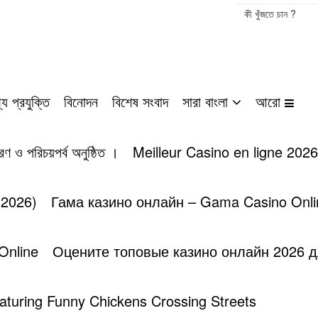
্য প্রযুক্তি
বিনোদন
বিশেষ সংবাদ
সারা বাংলা
আরো
ণ ও পরিচয়পর্ব অনুষ্ঠিত ।
Meilleur Casino en ligne 202
(2026)
Гама казино онлайн – Gama Casino Onl
Online
Оцените топовые казино онлайн 2026 д
aturing Funny Chickens Crossing Streets