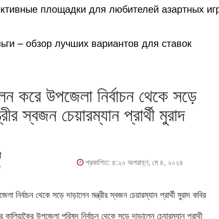
ективные площадки для любителей азартных иг
ньги – обзор лучших вариантов для ставок
েলন করে উপজেলা নির্বাচন থেকে সড়ে
্রীর স্বজন চেয়ারম্যান প্রার্থী মুরাদ
া
প্রকাশিত: ৪:২০ অপরাহ্ণ, মে ৪, ২০২৪
ট
কালিয়াকৈর উপজেলা পরিষদ নির্বাচন থেকে সড়ে দাড়ালেন চেযারম্যান প্রাথী