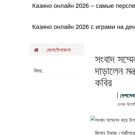
Казино онлайн 2026 – самые персп
Казино онлайн 2026 с играми на де
জেলা/উপজেলা
সংবাদ সম্ম
দাড়ালেন মন্ত
বিষয়:
কবির
দেশসেব
ডেস্ক রিপোর্
জিসান ইজাজ।গাজীপুরের 