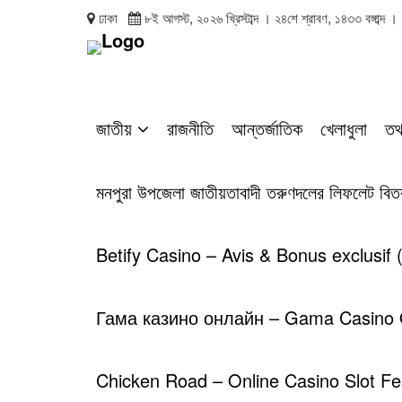
ঢাকা
৮ই আগস্ট, ২০২৬ খ্রিস্টাব্দ । ২৪শে শ্রাবণ, ১৪৩৩ বঙ্গাব্দ ।
জাতীয়
রাজনীতি
আন্তর্জাতিক
খেলাধুলা
তথ
মনপুরা উপজেলা জাতীয়তাবাদী তরুণদলের লিফলেট বিতর
Betify Casino – Avis & Bonus exclusif 
Гама казино онлайн – Gama Casino 
Chicken Road – Online Casino Slot Fe