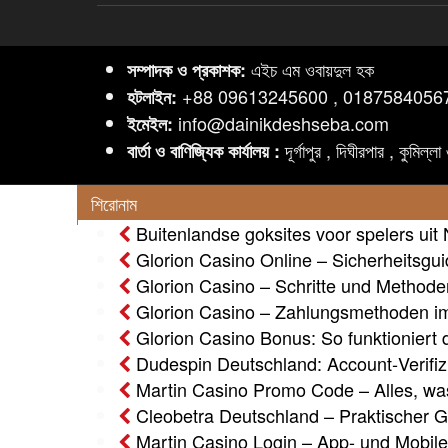
এইচ এম ওবায়দুল হক
সম্পাদক ও প্রকাশক:
+88 09613245600 , 0187584056
হটলাইন:
info@dainikdeshseba.com
ইমেইল:
দূর্গাপুর , দিঘীরপার , কুমিল্
বার্তা ও বাণিজ্যিক কার্যালয় :
শিরোনাম
Buitenlandse goksites voor spelers uit
Glorion Casino Online – Sicherheitsgu
Glorion Casino – Schritte und Methoden
Glorion Casino – Zahlungsmethoden im
Glorion Casino Bonus: So funktioniert d
Dudespin Deutschland: Account‑Verifizie
Martin Casino Promo Code – Alles, was
Cleobetra Deutschland – Praktischer G
Martin Casino Login – App- und Mobile