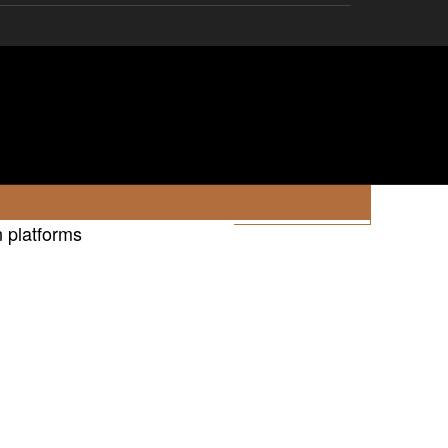
 platforms