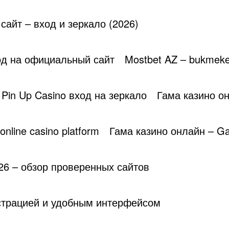
сайт – вход и зеркало (2026)
од на официальный сайт
Mostbet AZ – bukmeker
Pin Up Casino вход на зеркало
Гама казино он
 online casino platform
Гама казино онлайн – Ga
26 – обзор проверенных сайтов
истрацией и удобным интерфейсом