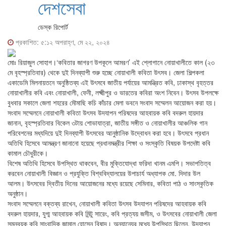
দেশসেবা
ডেস্ক রিপোর্ট
প্রকাশিত: ৫:১২ অপরাহ্ণ, মে ২২, ২০২৪
মোঃ রিয়াজুল সোহাগ।‘কবিতার জাগরণ উপকূলে আমরণ’ এই শ্লোগানে নোয়াখালীতে কাল (২৩
মে বৃহস্প্রতিবার) থেকে দুই দিনব্যাপী শুরু হচ্ছে নোয়াখালী কবিতা উৎসব। জেলা শিল্পকলা
একাডেমি মিলনায়তনে অনুষ্ঠিতব্য এই উৎসবে জাতীয় পর্যায়ের আমন্ত্রিত কবি, ঢাকাস্থ বৃহত্তর
নোয়াখালীর কবি এবং নোয়াখালী, ফেনী, লক্ষ্মীপুর ও ভারতের কবিরা অংশ নিবেন। উৎসব উপলক্ষে
বুধবার সকালে জেলা শহরের মৌমাছি কচি কাঁচার মেলা ভবনে সংবাদ সম্মেলন আয়োজন করা হয়।
সংবাদ সম্মেলনে নোয়াখালী কবিতা উৎসব উদযাপন পরিষদের আহবায়ক কবি বদরুল হায়দার
জানান, বৃহস্প্রতিবার বিকেল ৩টায় শোভাযাত্রা, জাতীয় সঙ্গীত ও নোয়াখালীর আঞ্চলিক গান
পরিবেশনের মধ্যদিয়ে দুই দিনব্যাপী উৎসবের আনুষ্ঠানিক উদ্বোধন করা হবে। উৎসবে প্রধান
অতিথি হিসেবে আমন্ত্রণ জানানো হয়েছে প্রধানমন্ত্রীর শিক্ষা ও সংস্কৃতি বিষয়ক উপদেষ্টা কবি
কামাল চৌধুরীকে।
বিশেষ অতিথি হিসেবে উপস্থিত থাকবেন, বীর মুক্তিযোদ্ধা ফরিদা খানম এমপি। সভাপতিত্ব
করবেন নোয়াখালী বিজ্ঞান ও প্রযুক্তি বিশ্ববিদ্যালয়ের উপাচার্য অধ্যাপক মো. দিদার উল
আলম। উৎসবের দ্বিতীয় দিনের আয়োজনের মধ্যে রয়েছে সেমিনার, কবিতা পাঠ ও সাংস্কৃতিক
অনুষ্ঠান।
সংবাদ সম্মেলনে বক্তব্য রাখেন, নোয়াখালী কবিতা উৎসব উদযাপন পরিষদের আহবায়ক কবি
বদরুল হায়দার, যুগ্ম আহবায়ক কবি মিন্টু সারেং, কবি প্রত্যয় জসীম, ও উৎসবের নোয়াখালী জেলা
সমন্বয়ক কবি সাংবাদিক জামাল হোসেন বিষাদ। অন্যান্যের মধ্যে উপস্থিত ছিলেন, উদযাপন