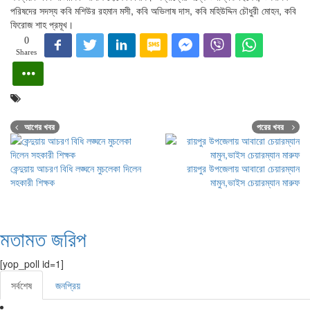
পরিষদের সদস্য কবি মশিউর রহমান মসী, কবি অভিলাষ দাস, কবি মহিউদ্দিন চৌধুরী মোহন, কবি
ফিরোজ শাহ প্রমূখ।
0
Shares
আগের খবর
পরের খবর
কেন্দুয়ায় আচরণ বিধি লঙ্ঘনে মুচলেকা দিলেন
রায়পুর উপজেলায় আবারো চেয়ারম্যান
সহকারী শিক্ষক
মামুন,ভাইস চেয়ারম্যান মারুফ
মতামত জরিপ
[yop_poll id=1]
সর্বশেষ
জনপ্রিয়