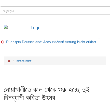
ঢাকা, ৮ই আগস্ট, ২০২৬ খ্রিস্টাব্দ
শিরোনাম
Buitenlandse goksites voor spelers uit Nederland – Ranking van be
Glorion Casino Online – Sicherheitsguide und Lizenz‑Check
Glorion Casino – Schritte und Methoden für deutsche Spieler
Glorion Casino – Zahlungsmethoden im Überblick
Glorion Casino Bonus: So funktioniert die Konto‑Verifizierung für d
Dudespin Deutschland: Account‑Verifizierung leicht erklärt
জেলা/উপজেলা
নোয়াখালীতে কাল থেকে শুরু হচ্ছে দুই
দিনব্যাপী কবিতা উৎসব