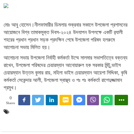
মোঃ আবু হোসেন।নীলফামারীর ডিমলায় শুক্রবার সকালে উপজেলা প্রশাসনের
আয়োজনে বিশ্ব তামাকমুক্ত দিবস-২০২৪ উদযাপন উপলক্ষে একটি র‌্যালী
শহরের প্রধান প্রধান সড়ক প্রদক্ষিন শেষে উপজেলা পরিষদ হলরুমে
আলোচনা সভায় মিলিত হয়।
আলোচনা সভায় উপজেলা নির্বাহী কর্মকর্তা উম্মে সালমার সভাপতিত্বে বক্তব্য
রাখেন, উপজেলা পরিষদের চেয়ারম্যান আনোয়ারুল হক সরকার মিন্টু,ভাইস
চেয়ারম্যান উত্তম কুমার রায়, মহিলা ভাইস চেয়ারম্যান আয়েশা সিদ্দিকা, কৃষি
কর্মকর্তা সেকেন্দার আলী, উপজেলা স্বাস্থ্য ও পঃ পঃ কর্মকর্তা রাশেদুজ্জামান
প্রমুখ।
0
Shares