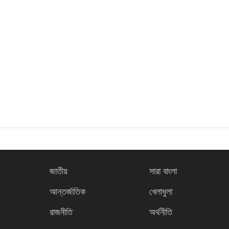
জাতীয়
সারা বাংলা
আন্তর্জাতিক
খেলাধুলা
রাজনীতি
অর্থনীতি