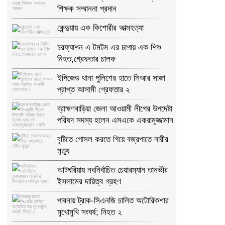
শিক্ষক সম্মাননা প্রদান
কেন্দুয়ায় এক কিশোরীর আত্মহত্যা
চরফ্যাশন এ টমটম এর চাপায় এক শিশু
নিহত,গ্রেফতার চালক
ইপিজেড থানা পুলিশের হাতে সিআর সাজা
প্রাপ্ত আসামী গ্রেফতার ২
ব্রাহ্মণবাড়িয়া জেলা আওয়ামী লীগের উপদেষ্টা
পরিষদ সদস্য হলেন এসএকে একরামুজ্জামান
এমপি
বৃষ্টিতে গোসল করতে গিয়ে বজ্রপাতে নারীর
মৃত্যু
আটঘরিয়ায় নবনির্বাচিত চেয়ারম্যান তানভীর
ইসলামের দায়িত্ব গ্রহণ
পাবনায় ট্রাক-সিএনজি চালিত অটোরিকশার
মুখোমুখি সংঘর্ষ; নিহত ২