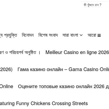
্য প্রযুক্তি
বিনোদন
বিশেষ সংবাদ
সারা বাংলা
আরো
ণ ও পরিচয়পর্ব অনুষ্ঠিত ।
Meilleur Casino en ligne 202
(2026)
Гама казино онлайн – Gama Casino Onl
Online
Оцените топовые казино онлайн 2026 д
aturing Funny Chickens Crossing Streets