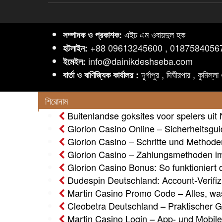
এইচ এম ওবায়দুল হক
সম্পাদক ও প্রকাশক:
+88 09613245600 , 0187584056
হটলাইন:
info@dainikdeshseba.com
ইমেইল:
দূর্গাপুর , দিঘীরপার , কুমিল্
বার্তা ও বাণিজ্যিক কার্যালয় :
শিরোনাম
Buitenlandse goksites voor spelers uit
Glorion Casino Online – Sicherheitsgu
Glorion Casino – Schritte und Methoden
Glorion Casino – Zahlungsmethoden im
Glorion Casino Bonus: So funktioniert d
Dudespin Deutschland: Account‑Verifizie
Martin Casino Promo Code – Alles, was
Cleobetra Deutschland – Praktischer G
Martin Casino Login – App- und Mobile