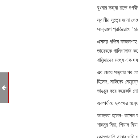
বুধবার সন্ধ্যা রাতে ন
স্থানীয় সুত্রে জানা গ
সংক্রমণ প্রতিরোধে ‘হা
এসময় পশ্চিম কাজলশাহ এ
তাদেরকে গালিগালাজ করে
বাসিন্দাদের মধ্যে এক দ
এর জেরে সন্ধ্যার পর 
ত
হিমেল, নাহিদের নেতৃত্ব
ভাঙচুর করে কয়েকটি দ
একপর্যায়ে দুপক্ষের মধ
আহতরা হলেন- রাসেল আহ
শাহনুর মিয়া, গিয়াস মি
কোতোয়ালি থানার ওসি 