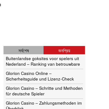
р
সর্বশেষ
জনপ্রিয়
Buitenlandse goksites voor spelers uit
Nederland – Ranking van betrouwbare
online casino’s en platforms
Glorion Casino Online –
Sicherheitsguide und Lizenz‑Check
Glorion Casino – Schritte und Methoden
für deutsche Spieler
Glorion Casino – Zahlungsmethoden im
Überblick