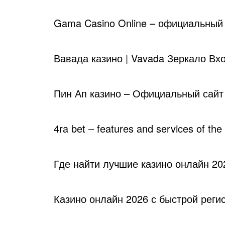
Gama Casino Online – официальный 
Вавада казино | Vavada Зеркало Вх
Пин Ап казино – Официальный сайт 
4ra bet – features and services of the
Где найти лучшие казино онлайн 20
Казино онлайн 2026 с быстрой рег