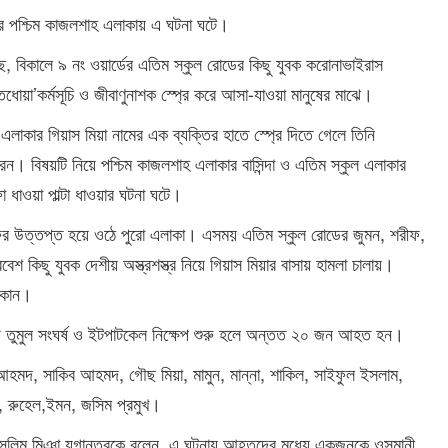
গরীর পশ্চিম কাজলশাহ এলাকায় এ ঘটনা ঘটে।
েছে, বিকালে ৯ নং ওয়ার্ডের এতিম স্কুল রোডের কিছু যুবক করোনাভাইরাস
তধোয়া’কর্মসূচি ও জীবাণুনাশক স্প্রে করে আসা-যাওয়া মানুষের মাঝে।
লাকার গিয়াস মিয়া নামের এক ব্যক্তির হাতে স্প্রে দিতে গেলে তিনি
ন। বিষয়টি নিয়ে পশ্চিম কাজলশাহ এলাকার বাসিন্দা ও এতিম স্কুল এলাকার
ফা ধাওয়া পাল্টা ধাওয়ার ঘটনা ঘটে।
ফের উত্তপ্ত হয়ে ওঠে পুরো এলাকা। এসময় এতিম স্কুল রোডের জুমন, শরীফ,
েবেশ কিছু যুবক দেশীয় অস্ত্রশস্ত্র নিয়ে গিয়াস মিয়ার বাসায় হামলা চালায়।
োকান।
্যে তুমুল সংঘর্ষ ও ইটপাটকেল নিক্ষেপ শুরু হলে অন্তত ২০ জন আহত হন।
মদ, সাকিব আহমদ, গৌছ মিয়া, মামুন, মান্না, শাকিল, সাইফুল ইসলাম,
য়া, রুহেল,ইমন, জসিম প্রমুখ।
সেলিম মিঞা যুগান্তরকে বলেন, এ ঘটনায় আহতদের মধ্যে একজনকে ওসমানী