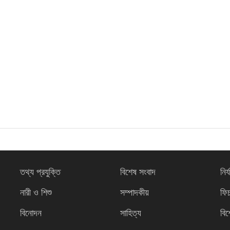
তথ্য প্রযুক্তি
বিশেষ সংবাদ
নির
নারী ও শিশু
সম্পাদকীয়
ফিচ
বিনোদন
সাহিত্য
বিশ