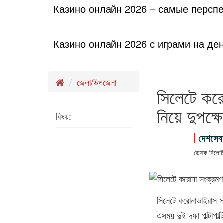
Казино онлайн 2026 – самые персп
Казино онлайн 2026 с играми на де
জেলা/উপজেলা
সিলেটে করো
নিয়ে দুপক্ষ
বিষয়:
দেশসেব
ডেস্ক রিপোর্
সিলেটে করোনাভাইরাস সংক
এসময় দুই দফা পাল্টাপ