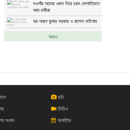
নওগাঁয় আমের ওজন নিয়ে চরম ভোগান্তিতে
আম চাষীরা
ডাঃ অরূপ কুমার সরকার ও রাসেল ভাইপার
আরও
্যাতন
ছবি
ার
ভিডিও
েষ সংবাদ
আর্কাইভ