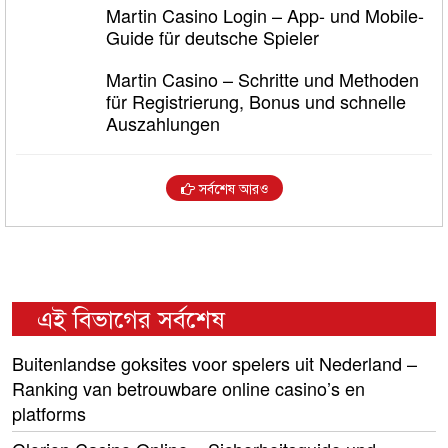
Martin Casino Login – App- und Mobile-
Guide für deutsche Spieler
Martin Casino – Schritte und Methoden
für Registrierung, Bonus und schnelle
Auszahlungen
সর্বশেষ আরও
এই বিভাগের সর্বশেষ
Buitenlandse goksites voor spelers uit Nederland –
Ranking van betrouwbare online casino’s en
platforms