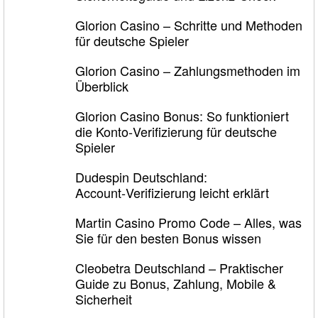
Glorion Casino – Schritte und Methoden
für deutsche Spieler
Glorion Casino – Zahlungsmethoden im
Überblick
Glorion Casino Bonus: So funktioniert
die Konto‑Verifizierung für deutsche
Spieler
Dudespin Deutschland:
Account‑Verifizierung leicht erklärt
Martin Casino Promo Code – Alles, was
Sie für den besten Bonus wissen
Cleobetra Deutschland – Praktischer
Guide zu Bonus, Zahlung, Mobile &
Sicherheit