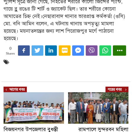
পুলিশ সূত্রে জানা গেছে, নিহতের শরীরে কালো জিন্সের প্যান্ট,
গায়ে ব্লু রঙের টি শার্ট ও জ্যাকেট ছিল। তার শরীরে কোনো
আঘাতের চিহ্ন নেই।নেছারাবাদ থানার ভারপ্রাপ্ত কর্মকর্তা (ওসি)
মো. বনি আমিন বলেন, এ ঘটনায় থানায় অপমৃত্যু মামলা
হয়েছে। ময়নাতদন্তের জন্য লাশ পিরোজপুর মর্গে পাঠানো
হয়েছে।
0
Shares
আগের খবর
পরের খবর
বিজয়নগর উপজেলার বুধন্তী
রামপালে সুন্দরবন মহিলা