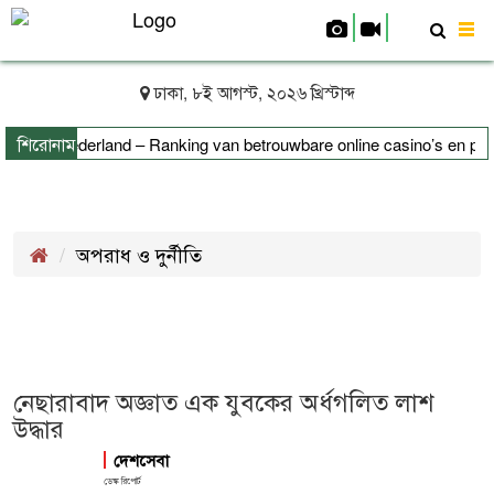
To
nav
ঢাকা, ৮ই আগস্ট, ২০২৬ খ্রিস্টাব্দ
শিরোনাম
s uit Nederland – Ranking van betrouwbare online casino’s en platf
অপরাধ ও দুর্নীতি
নেছারাবাদ অজ্ঞাত এক যুবকের অর্ধগলিত লাশ
উদ্ধার
দেশসেবা
ডেস্ক রিপোর্ট