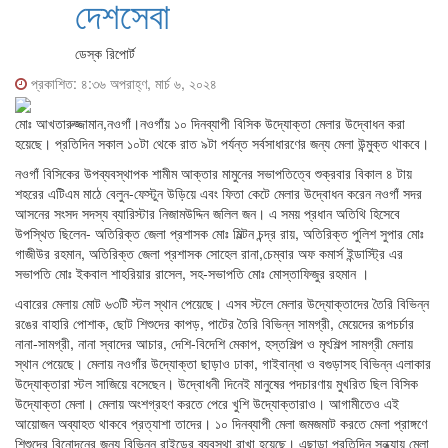
দেশসেবা
ডেস্ক রিপোর্ট
প্রকাশিত: ৪:৩৬ অপরাহ্ণ, মার্চ ৬, ২০২৪
মোঃ আখতারুজ্জামান,নওগাঁ।নওগাঁয় ১০ দিনব্যাপী বিসিক উদ্যোক্তা মেলার উদ্বোধন করা
হয়েছে। প্রতিদিন সকাল ১০টা থেকে রাত ৯টা পর্যন্ত সর্বসাধারণের জন্য মেলা উন্মুক্ত থাকবে।
নওগাঁ বিসিকের উপব্যবস্থাপক শামীম আক্তার মামুনের সভাপতিত্বে শুক্রবার বিকাল ৪ টায়
শহরের এটিএম মাঠে বেলুন-ফেস্টুন উড়িয়ে এবং ফিতা কেটে মেলার উদ্বোধন করেন নওগাঁ সদর
আসনের সংসদ সদস্য ব্যারিস্টার নিজামউদ্দিন জলিল জন। এ সময় প্রধান অতিথি হিসেবে
উপস্থিত ছিলেন- অতিরিক্ত জেলা প্রশাসক মোঃ মিল্টন চন্দ্র রায়, অতিরিক্ত পুলিশ সুপার মোঃ
গাজীউর রহমান, অতিরিক্ত জেলা প্রশাসক সোহেল রানা,চেম্বার অফ কমার্স ইন্ডাস্ট্রি এর
সভাপতি মোঃ ইকবাল শাহরিয়ার রাসেল, সহ-সভাপতি মোঃ মোস্তাফিজুর রহমান ।
এবারের মেলায় মোট ৬৩টি স্টল স্থান পেয়েছে। এসব স্টলে মেলার উদ্যোক্তাদের তৈরি বিভিন্ন
রঙের বাহারি পোশাক, ছোট শিশুদের কাপড়, পাটের তৈরি বিভিন্ন সামগ্রী, মেয়েদের রূপচর্চার
নানা-সামগ্রী, নানা স্বাদের আচার, দেশি-বিদেশি মেকাপ, হস্তশিল্প ও মৃৎশিল্প সামগ্রী মেলায়
স্থান পেয়েছে। মেলায় নওগাঁর উদ্যোক্তা ছাড়াও ঢাকা, গাইবান্ধা ও বগুড়াসহ বিভিন্ন এলাকার
উদ্যোক্তারা স্টল সাজিয়ে বসেছেন। উদ্বোধনী দিনেই মানুষের পদচারণায় মুখরিত ছিল বিসিক
উদ্যোক্তা মেলা। মেলায় অংশগ্রহণ করতে পেরে খুশি উদ্যোক্তারাও। আগামীতেও এই
আয়োজন অব্যাহত থাকবে প্রত্যাশা তাদের। ১০ দিনব্যাপী মেলা জমজমাট করতে মেলা প্রাঙ্গণে
শিশুদের বিনোদনের জন্য বিভিন্ন রাইডের ব্যবস্থা রাখা হয়েছে। এছাড়া প্রতিদিন সন্ধ্যায় মেলা