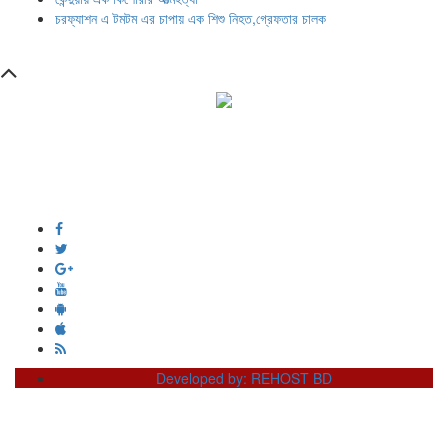
চরফ্যাশন এ টমটম এর চাপায় এক শিশু নিহত,গ্রেফতার চালক
সম্পাদক ও প্রকাশক :
এইচ এম ওবায়দুল হক
দূর্গাপুর , দিঘীরপার , কুমিল্লা ৩৫০০ ।
+8809610978010
info@dainikdeshseba.com
Developed by: REHOST BD