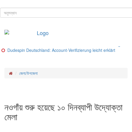
ঢাকা, ৮ই আগস্ট, ২০২৬ খ্রিস্টাব্দ
শিরোনাম
Buitenlandse goksites voor spelers uit Nederland – Ranking van be
Glorion Casino Online – Sicherheitsguide und Lizenz‑Check
Glorion Casino – Schritte und Methoden für deutsche Spieler
Glorion Casino – Zahlungsmethoden im Überblick
Glorion Casino Bonus: So funktioniert die Konto‑Verifizierung für d
Dudespin Deutschland: Account‑Verifizierung leicht erklärt
জেলা/উপজেলা
নওগাঁয় শুরু হয়েছে ১০ দিনব্যাপী উদ্যোক্তা
মেলা