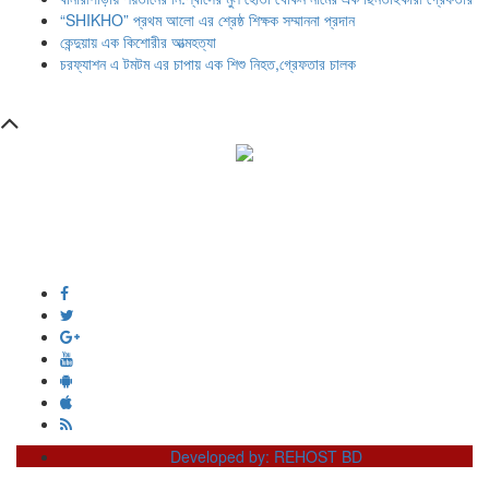
“SHIKHO” প্রথম আলো এর শ্রেষ্ঠ শিক্ষক সম্মাননা প্রদান
কেন্দুয়ায় এক কিশোরীর আত্মহত্যা
চরফ্যাশন এ টমটম এর চাপায় এক শিশু নিহত,গ্রেফতার চালক
সম্পাদক ও প্রকাশক :
এইচ এম ওবায়দুল হক
দূর্গাপুর , দিঘীরপার , কুমিল্লা ৩৫০০ ।
+8809610978010
info@dainikdeshseba.com
Developed by: REHOST BD