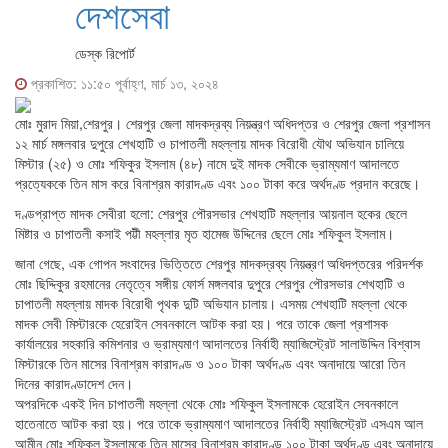
দেশসেবা
ডেস্ক রিপোর্ট
প্রকাশিত: ১১:৫০ পূর্বাহ্ণ, মার্চ ১৩, ২০২৪
মোঃ মুরাদ মিয়া,শেরপুর। শেরপুর জেলা মাদকদ্রব্য নিয়ন্ত্রণ অধিদপ্তর ও শেরপুর জেলা প্রশাসন
১২ মার্চ মঙ্গলবার দুপুরে শেখহাটি ও চাপাতলী মহল্লায় মাদক বিরোধী যৌথ অভিযান চালিয়ে
মিস্টার (২৫) ও মোঃ শফিকুর ইসলাম (৪৮) নামে দুই মাদক সেবীকে ভ্রাম্যমাণ আদালতে
প্রত্যেককে তিন মাস করে বিনাশ্রম কারাদণ্ড এবং ১০০ টাকা করে অর্থদণ্ড প্রদান করেছে।
দণ্ডপ্রাপ্ত মাদক সেবীরা হলো: শেরপুর পৌরসভার শেখহাটি মহল্লার আয়নাল হকের ছেলে
মিষ্টার ও চাপাতলী কসাই পট্টী মহল্লার মৃত হামেজ উদ্দিনের ছেলে মোঃ শফিকুল ইসলাম।
জানা গেছে, এক গোপন সংবাদের ভিত্তিতে শেরপুর মাদকদ্রব্য নিয়ন্ত্রণ অধিদপ্তরের পরিদর্শক
মোঃ ছিদ্দিকুর রহমানের নেতৃত্বে সঙ্গীয় ফোর্স মঙ্গলবার দুপুরে শেরপুর পৌরসভার শেখহাটি ও
চাপাতলী মহল্লায় মাদক বিরোধী পৃথক দুটি অভিযান চালায়। এসময় শেখহাটি মহল্লা থেকে
মাদক সেবী মিস্টারকে হেরোইন সেবনকালে আটক করা হয়। পরে তাকে জেলা প্রশাসক
কার্যালয়ের সহকারি কমিশনার ও ভ্রাম্যমাণ আদালতের নির্বাহী ম্যাজিস্ট্রেট সালাউদ্দিন বিশ্বাস
মিস্টারকে তিন মাসের বিনাশ্রম কারাদণ্ড ও ১০০ টাকা অর্থদণ্ড এবং অনাদায়ে আরো তিন
দিনের কারাদণ্ডাদেশ দেন।
অপরদিকে একই দিন চাপাতলী মহল্লা থেকে মোঃ শফিকুল ইসলামকে হেরোইন সেবনকালে
হাতেনাতে আটক করা হয়। পরে তাকে ভ্রাম্যমাণ আদালতের নির্বাহী ম্যাজিস্ট্রেট এসএম আল
আমীন মোঃ শফিকুল ইসলামকে তিন মাসের বিনাশ্রম কারাদণ্ড ১০০ টাকা অর্থদণ্ড এবং অনাদায়ে