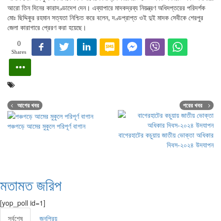
আরো তিন দিনের কারাদণ্ডাদেশ দেন। এব্যাপারে মাদকদ্রব্য নিয়ন্ত্রণ অধিদপ্তরের পরিদর্শক
মোঃ ছিদ্দিকুর রহমান সত্যতা নিশ্চিত করে বলেন, দণ্ডপ্রাপ্ত ওই দুই মাদক সেবীকে শেরপুর
জেলা কারাগারে প্রেরণ করা হয়েছে।
0
Shares
আগের খবর
পরের খবর
পঞ্চগড়ে আমের মুকুলে পরিপূর্ণ বাগান
বাগেরহাটের কচুয়ায় জাতীয় ভোক্তা অধিকার
দিবস-২০২৪ উদযাপন
মতামত জরিপ
[yop_poll id=1]
সর্বশেষ
জনপ্রিয়