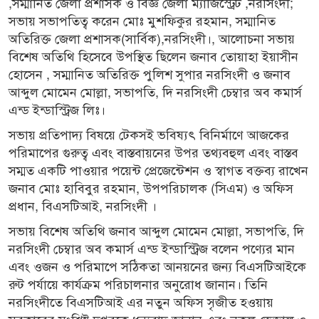
,সম্মানিত জেলা প্রশাসক ও বিজ্ঞ জেলা ম্যাজিস্ট্রেট ,নরসিংদী;
সভায় সভাপতিত্ব করেন মোঃ মুশফিকুর রহমান, সম্মানিত
অতিরিক্ত জেলা প্রশাসক(সার্বিক),নরসিংদী।, আলোচনা সভায়
বিশেষ অতিথি হিসেবে উপস্থিত ছিলেন জনাব তোয়াহা ইয়াসীন
হোসেন , সম্মানিত অতিরিক্ত পুলিশ সুপার নরসিংদী ও জনাব
আব্দুল মোমেন মোল্লা, সভাপতি, দি নরসিংদী চেম্বার অব কমার্স
এন্ড ইন্ডাস্ট্রিজ লিঃ।
সভায় প্রতিপাদ্য বিষয়ে টেকসই ভবিষ্যৎ বিনির্মাণে আজকের
পরিমাপের গুরুত্ব এবং বাস্তবায়নের উপর তথ্যবহুল এবং বাস্তব
সম্মত একটি পাওয়ার পয়েন্ট প্রেজেন্টেশন ও স্বাগত বক্তব্য রাখেন
জনাব মোঃ হাবিবুর রহমান, উপপরিচালক (সিএম) ও অফিস
প্রধান, বিএসটিআই, নরসিংদী ।
সভায় বিশেষ অতিথি জনাব আব্দুল মোমেন মোল্লা, সভাপতি, দি
নরসিংদী চেম্বার অব কমার্স এন্ড ইন্ডাস্ট্রিজ বলেন পণ্যের মান
এবং ওজন ও পরিমাপে সঠিকতা আনয়নের জন্য বিএসটিআইকে
রুট পর্যায়ে কার্যক্রম পরিচালনার অনুরোধ জানান। তিনি
নরসিংদীতে বিএসটিআই এর নতুন অফিস সৃজীত হওয়ায়
সরকারের সংশ্লিষ্ট দপ্তরকে ধন্যবাদ জানান এবং নকল-ভেজাল ও