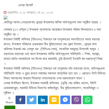
ডেস্ক রিপোর্ট
প্রকাশিত: ৫:১৯ অপরাহ্ণ, মে ২৮, ২০২৪
কোহিনূর আলম।নেত্রকোণার কেন্দুয়া উপজেলায় মাসিক আইনশৃঙ্খলা সভা অনুষ্ঠিত হয়েছে ।
সোমবার (২৭ এপ্রিল ) উপজেলা প্রশাসনের আয়োজনে উপজেলা পরিষদ মিলনায়তনে এ সভা
অনুষ্ঠিত হয় ।
উপজেলা নির্বাহী অফিসার (ইউএনও) ইমদাদুল হক তালুকদারের সভাপতিত্বে সভায় বক্তব্য
রাখেন, উপজেলা পরিষদের চেয়ারম্যান বীর মুক্তিযোদ্ধা মোঃ নূরুল ইসলাম , কেন্দুয়া থানা
অফিসার ইনচার্জ মোঃ এনামুল হক (পিপিএম-সেবা), সাংবাদিক সমরেন্দ্র বিশ্বশর্মা প্রমুখ ।
বক্তাদের বক্তব্যে ওঠে আসে উপজেলার সার্বিক আইনশৃঙ্খলা পরিস্থিতি – শিক্ষা, স্বাস্থ্য,
রাস্তা-ঘাটের অবকাঠামো সহ বিশেষ করে মারামারি, চুরি-ছিনতাই ইত্যাদি জন গুরুত্বপূর্ণ বিষয়
।
উপজেলা নির্বাহী অফিসার (ইউএনও) ইমদাদুল হক তালুকদার তাঁর বক্তব্যে বলেন, আইনশৃঙ্খলা
পরিস্থিতি শান্ত ও সুন্দর রাখতে সমাজের সকলকে আন্তরিক হতে হবে । এছাড়াও তিনি বিভিন্ন
বিষয়ে আলোচনার মাধ্যমে সিদ্ধান্ত বাস্তবায়নের ওপর গুরুত্বারোপ করেন ।
এসময় উপস্থিত ছিলেন, উপজেলা সহকারী কমিশনার (ভূমি) মোঃ রাজিব হোসেন, ইউপি
চেয়ারম্যানবৃন্দ, সরকারি বিভিন্ন বিভাগের কর্মকর্তাবৃন্দ, বীর মুক্তিযোদ্ধাগণ, সাংবাদিকবৃন্দ ও
সুধীজন ।
0
Shares