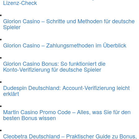
Lizenz‑Check
Glorion Casino – Schritte und Methoden für deutsche
Spieler
Glorion Casino – Zahlungsmethoden im Überblick
Glorion Casino Bonus: So funktioniert die
Konto‑Verifizierung für deutsche Spieler
Dudespin Deutschland: Account‑Verifizierung leicht
erklärt
Martin Casino Promo Code – Alles, was Sie für den
besten Bonus wissen
Cleobetra Deutschland – Praktischer Guide zu Bonus,