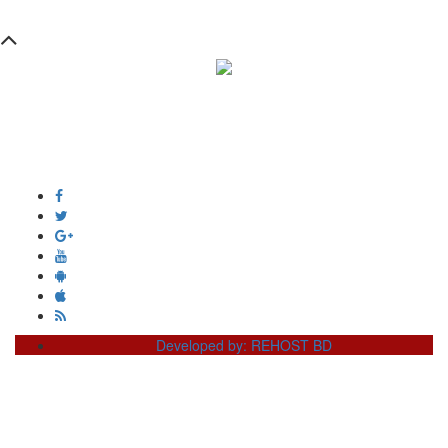
সম্পাদক ও প্রকাশক :
এইচ এম ওবায়দুল হক
দূর্গাপুর , দিঘীরপার , কুমিল্লা ৩৫০০ ।
+8809610978010
info@dainikdeshseba.com
Developed by: REHOST BD