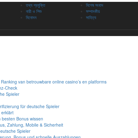
তথ্য প্রযুক্তি
বিশেষ সংবাদ
নারী ও শিশু
সম্পাদকীয়
বিনোদন
সাহিত্য
– Ranking van betrouwbare online casino’s en platforms
enz‑Check
he Spieler
ifizierung für deutsche Spieler
erklärt
n besten Bonus wissen
s, Zahlung, Mobile & Sicherheit
eutsche Spieler
rierung, Bonus und schnelle Auszahlungen