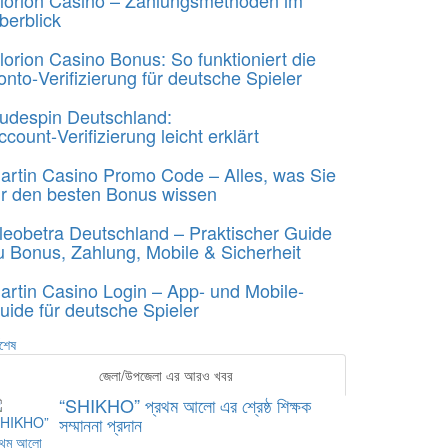
lorion Casino – Zahlungsmethoden im
berblick
lorion Casino Bonus: So funktioniert die
onto‑Verifizierung für deutsche Spieler
udespin Deutschland:
ccount‑Verifizierung leicht erklärt
artin Casino Promo Code – Alles, was Sie
ür den besten Bonus wissen
leobetra Deutschland – Praktischer Guide
u Bonus, Zahlung, Mobile & Sicherheit
artin Casino Login – App- und Mobile-
uide für deutsche Spieler
বশেষ
জেলা/উপজেলা এর আরও খবর
“SHIKHO” প্রথম আলো এর শ্রেষ্ঠ শিক্ষক
সম্মাননা প্রদান