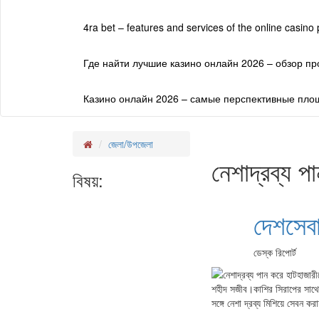
4ra bet – features and services of the online casino 
Где найти лучшие казино онлайн 2026 – обзор п
Казино онлайн 2026 – самые перспективные пло
জেলা/উপজেলা
নেশাদ্রব্য প
বিষয়:
দেশসেব
ডেস্ক রিপোর্ট
শহীদ সজীব।কাশির সিরাপের সাথে ন
সঙ্গে নেশা দ্রব্য মিশিয়ে সেবন ক