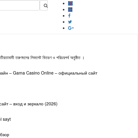
তীয়তাবাদী তরুণদলের লিফলেট বিতরণ ও পরিচয়পর্ব অনুষ্ঠিত ।
лайн – Gama Casino Online – официальный сайт
айт – вход и зеркало (2026)
i sayt
обзор