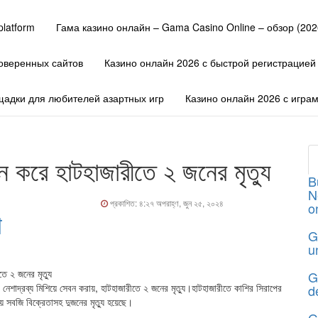
platform
Гама казино онлайн – Gama Casino Online – обзор (202
роверенных сайтов
Казино онлайн 2026 с быстрой регистрацие
щадки для любителей азартных игр
Казино онлайн 2026 с играм
ান করে হাটহাজারীতে ২ জনের মৃত্যু
B
N
প্রকাশিত: ৪:২৭ অপরাহ্ণ, জুন ২৫, ২০২৪
o
া
G
u
G
েশাদ্রব্য মিশিয়ে সেবন করায়, হাটহাজারীতে ২ জনের মৃত্যু।হাটহাজারীতে কাশির সিরাপের
d
রায় সবজি বিক্রেতাসহ দুজনের মৃত্যু হয়েছে।