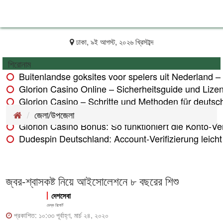
ঢাকা, ৯ই আগস্ট, ২০২৬ খ্রিস্টাব্দ
শিরোনাম
Buitenlandse goksites voor spelers uit Nederland –
Glorion Casino Online – Sicherheitsguide und Lize
Glorion Casino – Schritte und Methoden für deutsch
Glorion Casino – Zahlungsmethoden im Überblick
জেলা/উপজেলা
Glorion Casino Bonus: So funktioniert die Konto‑Veri
Dudespin Deutschland: Account‑Verifizierung leicht 
জ্বর-শ্বাসকষ্ট নিয়ে আইসোলেশনে ৮ বছরের শিশু
দেশসেবা
ডেস্ক রিপোর্ট
প্রকাশিত: ১০:৩৩ পূর্বাহ্ণ, মার্চ ২৪, ২০২০