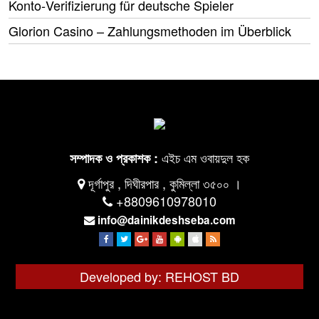
Konto‑Verifizierung für deutsche Spieler
Glorion Casino – Zahlungsmethoden im Überblick
এইচ এম ওবায়দুল হক
সম্পাদক ও প্রকাশক :
দূর্গাপুর , দিঘীরপার , কুমিল্লা ৩৫০০ ।
+8809610978010
info@dainikdeshseba.com
Developed by: REHOST BD