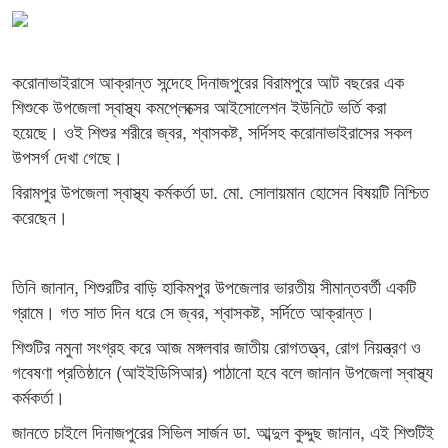
করোনাভাইরাসে আক্রান্ত সন্দেহে দিনাজপুরের বিরামপুরে আট বছরের এক
শিশুকে উপজেলা স্বাস্থ্য কমপ্লেক্সের আইসোলেশন ইউনিটে ভর্তি করা
হয়েছে। ওই শিশুর শরীরে জ্বর, শ্বাসকষ্ট, সর্দিসহ করোনাভাইরাসের সকল
উপসর্গ দেখা গেছে।
বিরামপুর উপজেলা স্বাস্থ্য কর্মকর্তা ডা. মো. সোলায়মান হোসেন বিষয়টি নিশ্চিত
করেছেন।
তিনি জানান, শিশুরটির বাড়ি হাকিমপুর উপজেলার ভারতীয় সীমান্তবর্তী একটি
গ্রামে। গত সাত দিন ধরে সে জ্বর, শ্বাসকষ্ট, সর্দিতে আক্রান্ত।
শিশুটির নমুনা সংগ্রহ করে আজ মঙ্গলবার জাতীয় রোগতত্ত্ব, রোগ নিয়ন্ত্রণ ও
গবেষণা প্রতিষ্ঠানে (আইইডিসিআর) পাঠানো হবে বলে জানান উপজেলা স্বাস্থ্য
কর্মকর্তা।
জানতে চাইলে দিনাজপুরের সিভিল সার্জন ডা. আব্দুল কুদ্দুছ জানান, এই শিশুটিই