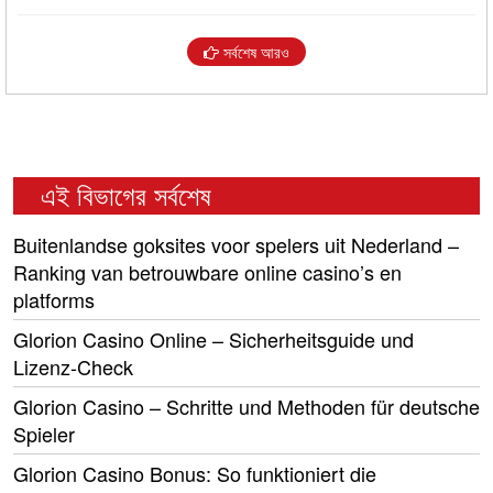
সর্বশেষ আরও
এই বিভাগের সর্বশেষ
Buitenlandse goksites voor spelers uit Nederland –
Ranking van betrouwbare online casino’s en
platforms
Glorion Casino Online – Sicherheitsguide und
Lizenz‑Check
Glorion Casino – Schritte und Methoden für deutsche
Spieler
Glorion Casino Bonus: So funktioniert die