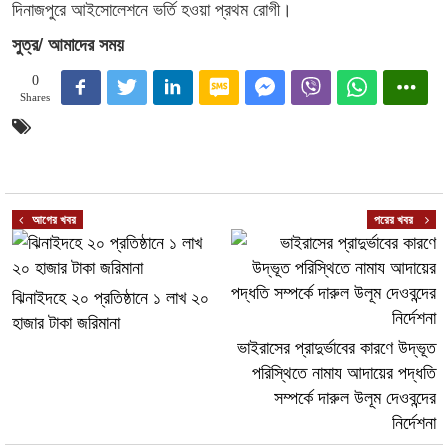
দিনাজপুরে আইসোলেশনে ভর্তি হওয়া প্রথম রোগী।
সুত্র/ আমাদের সময়
0
Shares
আগের খবর
পরের খবর
ঝিনাইদহে ২০ প্রতিষ্ঠানে ১ লাখ ২০
হাজার টাকা জরিমানা
ভাইরাসের প্রাদুর্ভাবের কারণে উদ্ভূত
পরিস্থিতে নামায আদায়ের পদ্ধতি
সম্পর্কে দারুল উলূম দেওবন্দের
নির্দেশনা